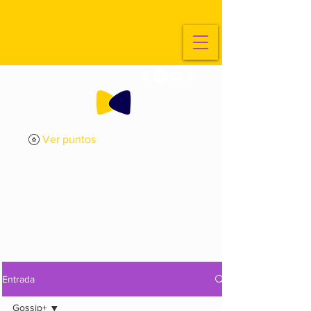
Ver puntos
ExplorArte
Media
Entrada
Gossip+