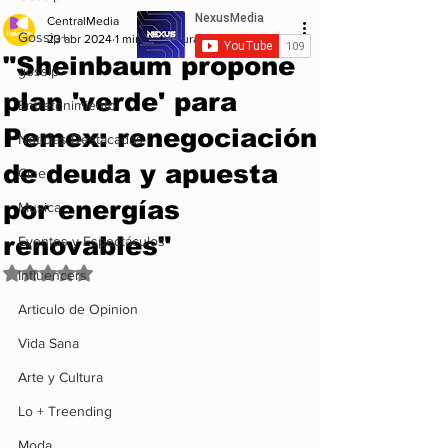
CentralMedia
Gossip+
23 abr 2024
1 min de lectura
"Sheinbaum propone
gossip
plan 'verde' para
Entretenimiento
Pemex: renegociación
Noticias Destacadas
de deuda y apuesta
Cine
por energías
Musica
renovables"
Eventos y Espectáculos
Obtuvo NaN de 5 estrellas.
Influencers
Articulo de Opinion
Vida Sana
Arte y Cultura
Lo + Treending
Moda