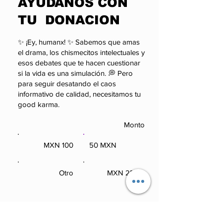
​AYUDANOS CON
poder.
TU DONACION
✨ ¡Ey, humanx! ✨ Sabemos que amas
el drama, los chismecitos intelectuales y
esos debates que te hacen cuestionar
si la vida es una simulación. 💭 Pero
para seguir desatando el caos
informativo de calidad, necesitamos tu
good karma.
Monto
100 MXN
50 MXN
100 MXN
50 MXN
Otro
250 MXN
Otro
250 MXN
Comentario (opcional)