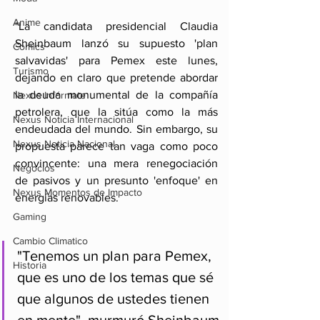
Anime
"La candidata presidencial Claudia 
Sheinbaum lanzó su supuesto 'plan 
Comics
salvavidas' para Pemex este lunes, 
Turismo
dejando en claro que pretende abordar 
la deuda monumental de la compañía 
Nexus Infórmate
petrolera, que la sitúa como la más 
Nexus Noticia Internacional
endeudada del mundo. Sin embargo, su 
Nexus Noticia Nacional
propuesta parece tan vaga como poco 
convincente: una mera renegociación 
Negocios
de pasivos y un presunto 'enfoque' en 
Nexus Momentos de Impacto
energías renovables.
Gaming
Cambio Climatico
"Tenemos un plan para Pemex, 
Historia
que es uno de los temas que sé 
que algunos de ustedes tienen 