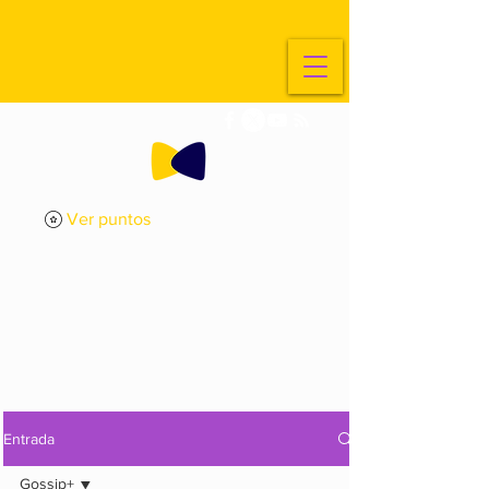
Ver puntos
ExplorArte
Media
Entrada
Gossip+