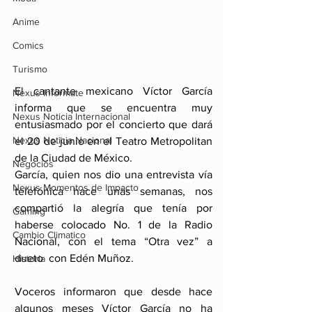
Anime
Comics
Turismo
El cantante mexicano Víctor García 
Nexus Infórmate
informa que se encuentra muy 
Nexus Noticia Internacional
entusiasmado por el concierto que dará 
Nexus Noticia Nacional
el 20 de junio en el Teatro Metropolitan 
de la Ciudad de México.
Negocios
García, quien nos dio una entrevista vía 
Nexus Momentos de Impacto
telefónica hace unas semanas, nos 
compartió la alegría que tenía por 
Gaming
haberse colocado No. 1 de la Radio 
Cambio Climatico
Nacional, con el tema “Otra vez” a 
dueto  con Edén Muñoz.
Historia
Voceros informaron que desde hace 
algunos meses Víctor García no ha 