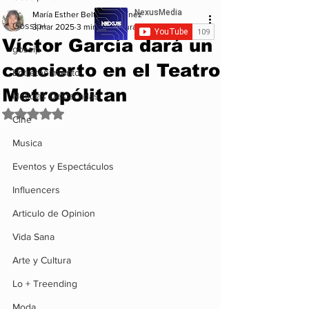
María Esther Beltrán Martínez
Gossip+
3 mar 2025
3 min de lectura
Víctor García dará un
gossip
concierto en el Teatro
Entretenimiento
Metropólitan
Noticias Destacadas
Obtuvo NaN de 5 estrellas.
Cine
Musica
Eventos y Espectáculos
Influencers
Articulo de Opinion
Vida Sana
Arte y Cultura
Lo + Treending
Moda