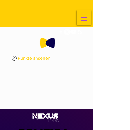
Punkte ansehen
ExploreArt
Halb