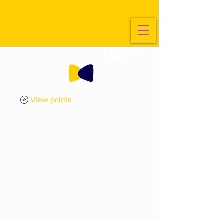
View points
ExplorArte
Media