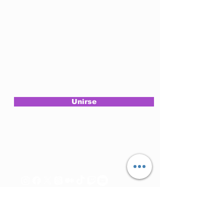
Suscríbete a nuestro
newsletter
Unirse
Síguenos
en nuestras Redes
© ExplorArteMedia
Derechos Reservados