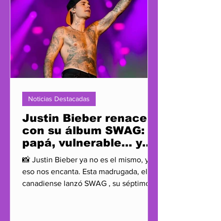
Noticias Destacadas
Justin Bieber renace
con su álbum SWAG:
papá, vulnerable… y
peligrosamente hot
📸 Justin Bieber ya no es el mismo, y
eso nos encanta. Esta madrugada, el
canadiense lanzó SWAG , su séptimo
álbum de estudio, y dejó...