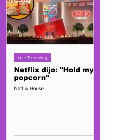
Lo + Treending
Netflix dijo: "Hold my
popcorn"
Netflix House