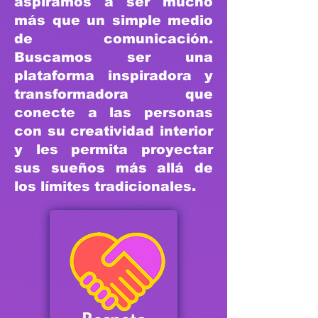
aspiramos a ser mucho
más que un simple medio
de comunicación.
Buscamos ser una
plataforma inspiradora y
transformadora que
conecte a las personas
con su creatividad interior
y les permita proyectar
sus sueños más allá de
los límites tradicionales.