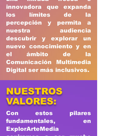
innovadora que expanda
los límites de la
percepción y permita a
nuestra audiencia
descubrir y explorar un
nuevo conocimiento y en
el ámbito de la
Comunicación Multimedia
Digital ser más inclusivos.
NUESTROS
VALORES:
Con estos pilares
fundamentales, en
ExplorArteMedia