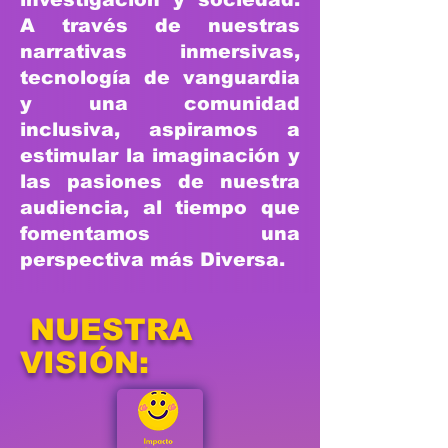
A través de nuestras
narrativas inmersivas,
tecnología de vanguardia
y una comunidad
inclusiva, aspiramos a
estimular la imaginación y
las pasiones de nuestra
audiencia, al tiempo que
fomentamos una
perspectiva más Diversa.
NUESTRA
VISIÓN: