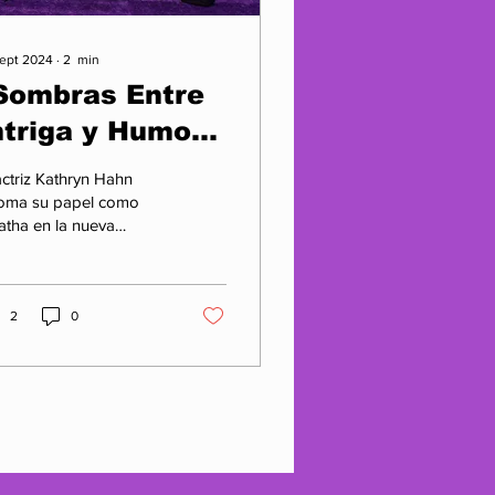
sept 2024
∙
2
min
Sombras Entre
ntriga y Humor
n la Nueva
actriz Kathryn Hahn
iniserie
toma su papel como
tha en la nueva
rotagonizada
iserie de Disney+
or Kathryn
ulada Agatha
ahn, Jack Cole
2
0
 Aubrey Plaza"