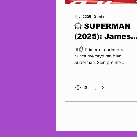
11 jul 2025
∙
2
min
💥 SUPERMAN
(2025): James
Gunn le pone
🦸‍♂️✋ Primero lo primero:
capa al corazó
nunca me cayó tan bien
Superman. Siempre me
y salva al cine
pareció ese primo
de superhéroes
perfecto que arruina
todas las cenas
(otra vez)
familiares....
15
0