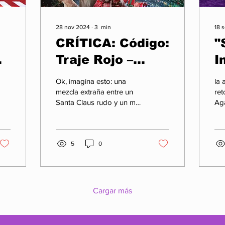
28 nov 2024
∙
3
min
18 
CRÍTICA: Código:
"
Traje Rojo –
I
Dwayne Johnson
e
Ok, imagina esto: una
la 
n
arruina la
M
mezcla extraña entre un
re
Santa Claus rudo y un mal
Aga
Navidad en este
P
intento de Fast & Furious .
min
pobre
En teoría, "Código: Traje
p
tit
Rojo"...
"blockbuster",
H
5
0
según la
y
crítica 🎅🎬
Cargar más