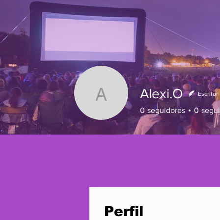
Alexi.O
Escritor
Alexi.O
0
seguidores
0
segu
Perfil