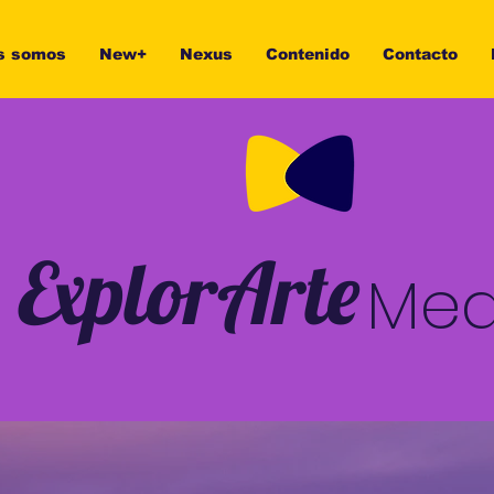
s somos
New+
Nexus
Contenido
Contacto
ExplorArte
Med