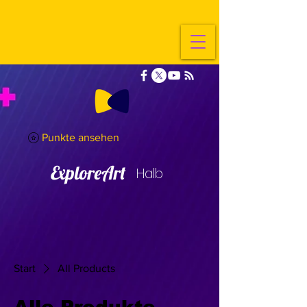
Punkte ansehen
ExploreArt
Halb
Start
All Products