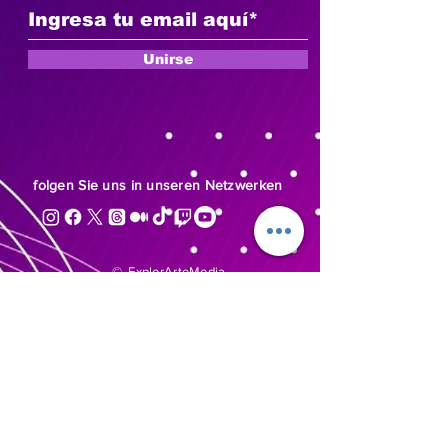
Unirse
folgen Sie uns
in unseren Netzwerken
© ExplorArteMedia
Rechte vorbehalten