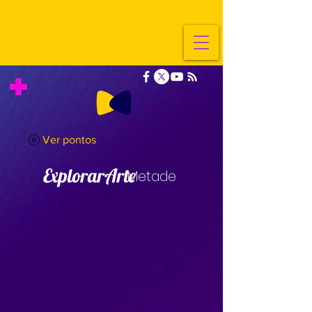
Ver pontos
ExplorarArte
Metade