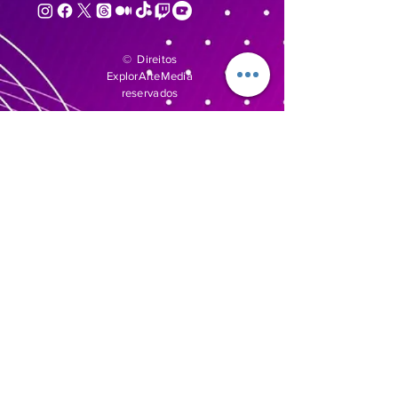
© Direitos
ExplorArteMedia
reservados