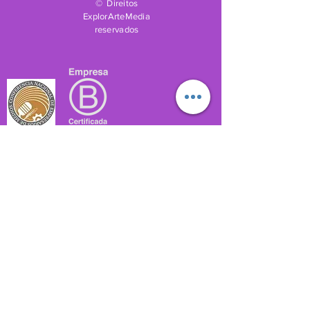
© Direitos
ExplorArteMedia
reservados