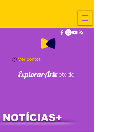
Ver pontos
ExplorarArte
Metade
NOTÍCIAS+