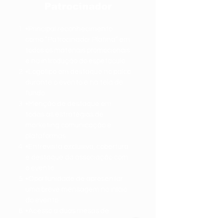
Patrocinador
•Principal reconhecimento
como “Patrocinador Platina” em
todos os materiais promocionais
e na introdução do espetáculo.
•Logotipo em destaque no palco
durante o evento e na tela de
fundo.
•Menção de destaque em
todas as estratégias de
marketing
comunicação e
plataformas.
•Entrevista exclusiva, cobertura
e destaque da associação com
o evento.
•Oportunidade de apresentar
uma breve mensagem no início
do evento.
•Acesso a duas mesas de