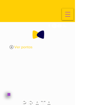
Ver pontos
ExplorarArte
Metade
PRATA