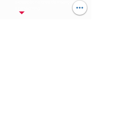
exposição na área de inscrições
e networking.
Assine a nossa
newsletter
Unirse
Siga-nos
em nossas redes