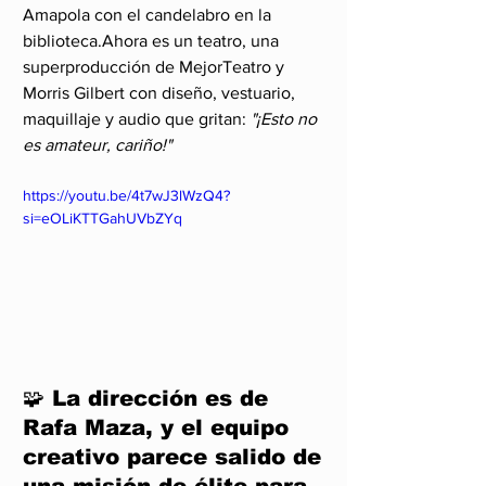
Amapola con el candelabro en la 
biblioteca.Ahora es un teatro, una 
superproducción de MejorTeatro y 
Morris Gilbert con diseño, vestuario, 
maquillaje y audio que gritan: 
"¡Esto no 
es amateur, cariño!"
https://youtu.be/4t7wJ3lWzQ4?
si=eOLiKTTGahUVbZYq
🧩 La dirección es de 
Rafa Maza, y el equipo 
creativo parece salido de 
una misión de élite para 