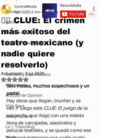
CentralMedia
Gossip+
1 jul 2025
2 min de lectura
🕵️‍♀️ CLUE: El crimen
gossip
más exitoso del
Entretenimiento
teatro mexicano (y
Noticias Destacadas
nadie quiere
Cine
resolverlo)
Musica
Actualizado:
3 jul 2025
Eventos y Espectáculos
Obtuvo NaN de 5 estrellas.
Influencers
Seis meses, muchos sospechosos y un 
pastel.
Articulo de Opinion
Hay obras que llegan, triunfan y se 
Vida Sana
van.Y luego está 
CLUE: El juego de la 
sospecha
, que llegó con una maleta 
Arte y Cultura
llena de carcajadas, asesinatos y 
Lo + Treending
pelucas teatrales, y se quedó como ese 
Moda
huésped misterioso que nadie invitó 