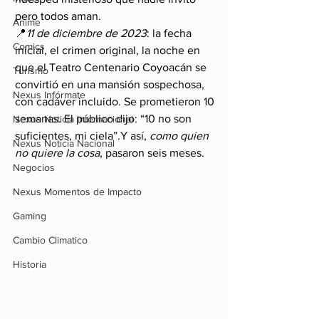
pero todos aman.
Anime
📍
11 de diciembre de 2023
: la fecha 
Comics
inicial, el crimen original, la noche en 
que el Teatro Centenario Coyoacán se 
Turismo
convirtió en una mansión sospechosa, 
Nexus Infórmate
con cadáver incluido. Se prometieron 10 
semanas. El público dijo: “10 no son 
Nexus Noticia Internacional
suficientes, mi ciela”.Y así, 
como quien 
Nexus Noticia Nacional
no quiere la cosa
, pasaron seis meses.
Negocios
Nexus Momentos de Impacto
Gaming
Cambio Climatico
Historia