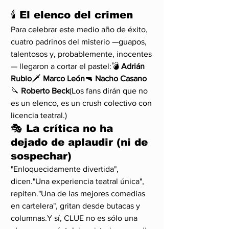
🕯 El elenco del crimen
Para celebrar este medio año de éxito, 
cuatro padrinos del misterio —guapos, 
talentosos y, probablemente, inocentes
— llegaron a cortar el pastel:💣 
Adrián 
Rubio
🗡 
Marco León
🔫 
Nacho Casano
🔪 
Roberto Beck
(Los fans dirán que no 
es un elenco, es un crush colectivo con 
licencia teatral.)
🎭 La crítica no ha 
dejado de aplaudir (ni de 
sospechar)
"Enloquecidamente divertida", 
dicen."Una experiencia teatral única", 
repiten."Una de las mejores comedias 
en cartelera", gritan desde butacas y 
columnas.Y sí, CLUE no es sólo una 