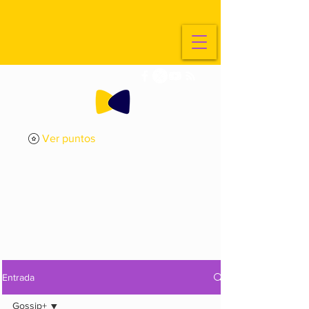
Ver puntos
ExplorArte
Media
Entrada
Gossip+