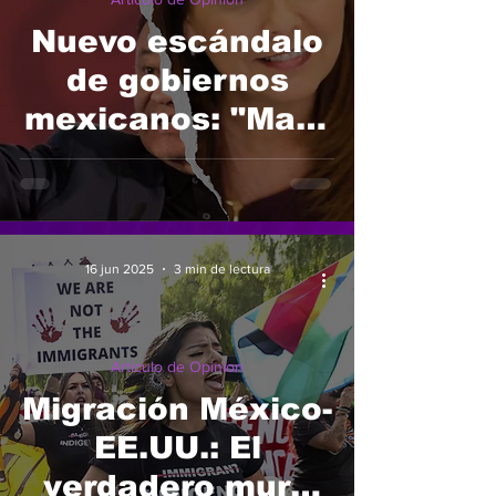
Nuevo escándalo
de gobiernos
mexicanos: "Mara
Lezama, Quintana
Roo. En la mira".
16 jun 2025
3 min de lectura
Articulo de Opinion
Migración México-
EE.UU.: El
verdadero muro