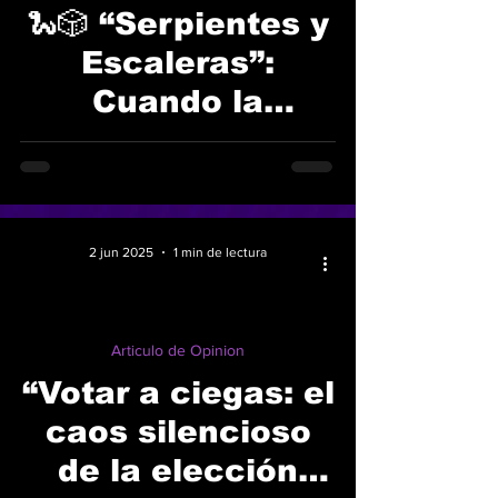
🐍🎲 “Serpientes y
video
Escaleras”:
Cuando la
Ambición se Viste
de Uniforme
Escolar (y de
Maestra con Sed
2 jun 2025
1 min de lectura
de Poder)
Articulo de Opinion
“Votar a ciegas: el
caos silencioso
de la elección