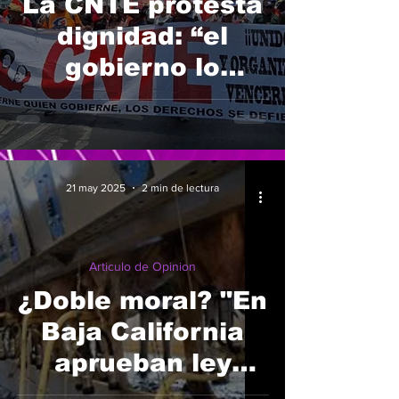
La CNTE protesta
dignidad: “el
gobierno lo
califica como
chantaje”
21 may 2025
2 min de lectura
Articulo de Opinion
¿Doble moral? "En
Baja California
aprueban ley
Animal"