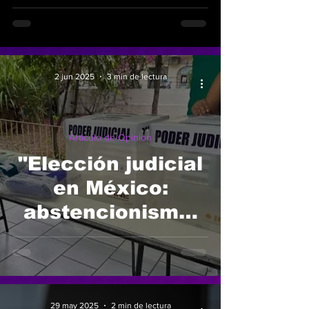
judicial en
México”
2 jun 2025
3 min de lectura
Articulo de Opinion
"Elección judicial
en México:
abstencionismo,
simulación y el
riesgo"
29 may 2025
2 min de lectura