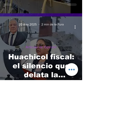
20 may 2025
2 min de lectura
Articulo de Opinion
Huachicol fiscal:
el silencio que
delata la
complicidad en el
poder
19 may 2025
2 min de lectura