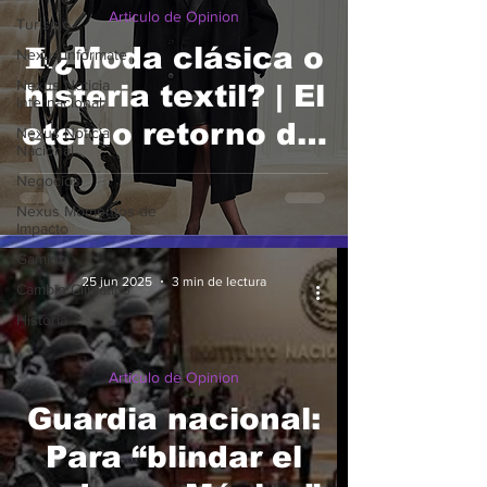
Articulo de Opinion
Turismo
🧵¿Moda clásica o
Nexus Infórmate
Nexus Noticia
histeria textil? | El
Internacional
eterno retorno del
Nexus Noticia
Nacional
estilo
Negocios
Nexus Momentos de
Impacto
Gaming
25 jun 2025
3 min de lectura
Cambio Climatico
Historia
Articulo de Opinion
Guardia nacional:
Para “blindar el