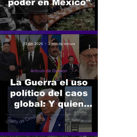
poder en México"
23 jun 2025
2 min de lectura
Articulo de Opinion
La Guerra el uso
político del caos
global: Y quien
gane la narrativa,
gana la
legitimidad.