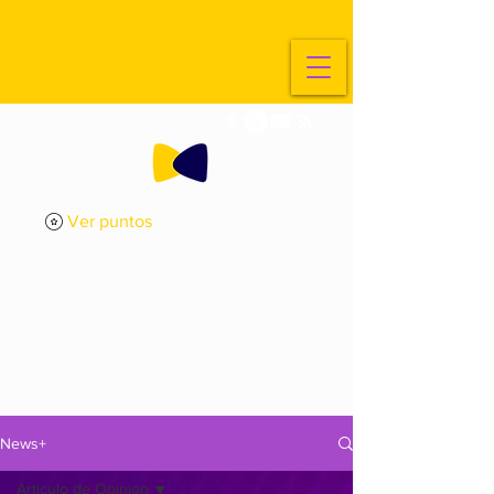
Ver puntos
ExplorArte
Media
News+
Articulo de Opinion