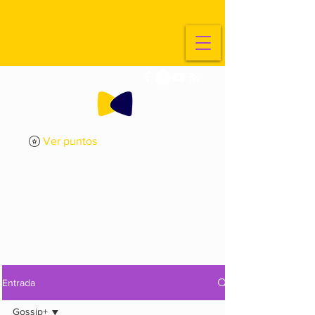
Ver puntos
ExplorArte
Media
Entrada
Gossip+