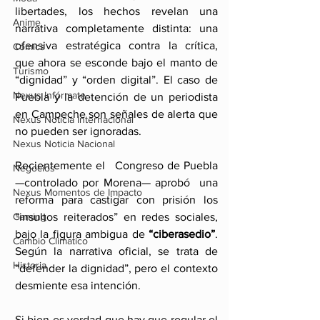
libertades, los hechos revelan una 
Anime
narrativa completamente distinta: una 
ofensiva estratégica contra la crítica, 
Comics
que ahora se esconde bajo el manto de 
Turismo
“dignidad” y “orden digital”. El caso de 
Nexus Infórmate
Puebla y la detención de un periodista 
en Campeche son señales de alerta que 
Nexus Noticia Internacional
no pueden ser ignoradas.
Nexus Noticia Nacional
Recientemente el
 Congreso de Puebla 
Negocios
—controlado por Morena— aprobó  una 
Nexus Momentos de Impacto
reforma para castigar con prisión los 
“insultos reiterados” en redes sociales, 
Gaming
bajo la figura ambigua de 
“ciberasedio”
. 
Cambio Climatico
Según la narrativa oficial, se trata de 
Historia
“defender la dignidad”, pero el contexto 
desmiente esa intención.
Si bien es verdad que hay que regular el 