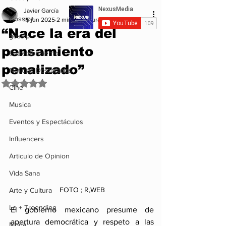
Javier García
Gossip+
15 jun 2025
2 min de lectura
“Nace la era del
gossip
pensamiento
Entretenimiento
penalizado”
Noticias Destacadas
Obtuvo NaN de 5 estrellas.
Cine
Musica
Eventos y Espectáculos
Influencers
Articulo de Opinion
Vida Sana
FOTO ; R,WEB
Arte y Cultura
Lo + Treending
El gobierno mexicano presume de 
apertura democrática y respeto a las 
Moda