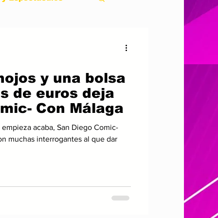
oda
Anime
y una bolsa
Nacional
s de euros deja
mic- Con Málaga
con muchas interrogantes al que dar