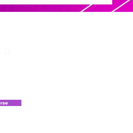
ro
rse