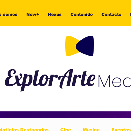
s somos
New+
Nexus
Contenido
Contacto
ExplorArte
Med
Noticias Destacadas
Cine
Musica
Eventos