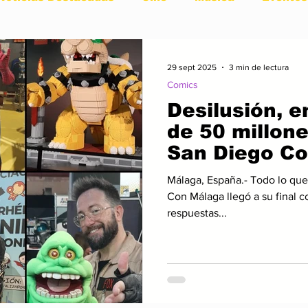
Vida Sana
Arte y Cultura
Lo + Treending
M
29 sept 2025
3 min de lectura
Comics
Desilusión, enojos 
e
Nexus Noticia Internacional
Nexus Noticia 
de 50 millone
San Diego Co
to
Gaming
Cambio Climatico
Historia
Málaga, España.- Todo lo que empieza acaba, San Diego Comic-
Con Málaga llegó a su final 
respuestas...