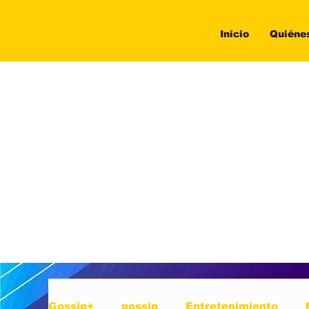
Inicio
Quiéne
Gossip+
gossip
Entretenimiento