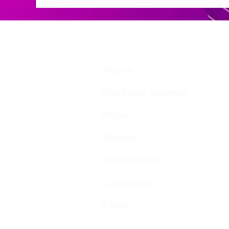
Inicio
Quiénes somos
New+
Nexus
Contenido
Contacto
Foro