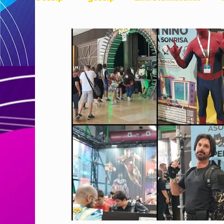
Influencers
Articulo de Opinion
Comics
Turismo
Nexus Infórmat
Negocios
Nexus Momentos de Impac