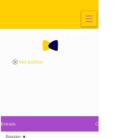
Ver puntos
ExplorArte
Media
Entrada
Gossip+