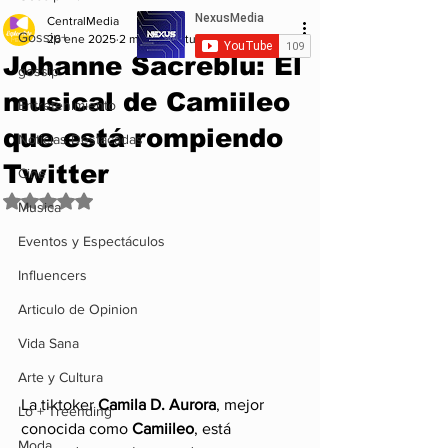
CentralMedia
Gossip+
26 ene 2025
2 min de lectura
Johanne Sacreblu: El
gossip
musical de Camiileo
Entretenimiento
que está rompiendo
Noticias Destacadas
Twitter
Cine
Obtuvo NaN de 5 estrellas.
Musica
Eventos y Espectáculos
Influencers
Articulo de Opinion
Vida Sana
Arte y Cultura
La tiktoker 
Camila D. Aurora
, mejor 
Lo + Treending
conocida como 
Camiileo
, está 
Moda