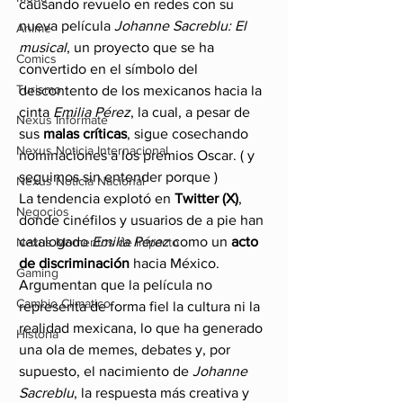
causando revuelo en redes con su 
nueva película 
Johanne Sacreblu: El 
Anime
musical
, un proyecto que se ha 
Comics
convertido en el símbolo del 
Turismo
descontento de los mexicanos hacia la 
cinta 
Emilia Pérez
, la cual, a pesar de 
Nexus Infórmate
sus 
malas críticas
, sigue cosechando 
Nexus Noticia Internacional
nominaciones a los premios Oscar. ( y 
seguimos sin entender porque )
Nexus Noticia Nacional
La tendencia explotó en 
Twitter (X)
, 
Negocios
donde cinéfilos y usuarios de a pie han 
catalogado 
Emilia Pérez
 como un 
acto 
Nexus Momentos de Impacto
de discriminación
 hacia México. 
Gaming
Argumentan que la película no 
Cambio Climatico
representa de forma fiel la cultura ni la 
realidad mexicana, lo que ha generado 
Historia
una ola de memes, debates y, por 
supuesto, el nacimiento de 
Johanne 
Sacreblu
, la respuesta más creativa y 