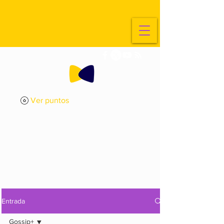
Ver puntos
ExplorArte
Media
Entrada
Gossip+