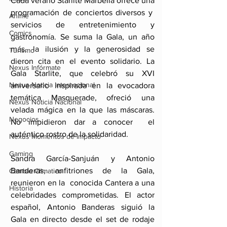
Cada verano Starlite Marbella ofrece una 
programación de conciertos diversos y  
Anime
servicios de entretenimiento y 
Comics
gastronomía. Se suma la Gala, un año 
más, la ilusión y la generosidad se 
Turismo
dieron cita en el evento solidario. La 
Nexus Infórmate
Gala Starlite, que celebró su XVI 
Nexus Noticia Internacional
aniversario inspirada en la evocadora 
temática Masquerade, ofreció una 
Nexus Noticia Nacional
velada mágica en la que las máscaras. 
Negocios
No impidieron dar a conocer  el 
auténtico rostro de la solidaridad.
Nexus Momentos de Impacto
Gaming
Sandra García-Sanjuán y Antonio 
Banderas, anfitriones de la Gala, 
Cambio Climatico
reunieron en la  conocida Cantera a una 
Historia
celebridades comprometidas. El actor 
español, Antonio Banderas siguió la 
Gala en directo desde el set de rodaje 