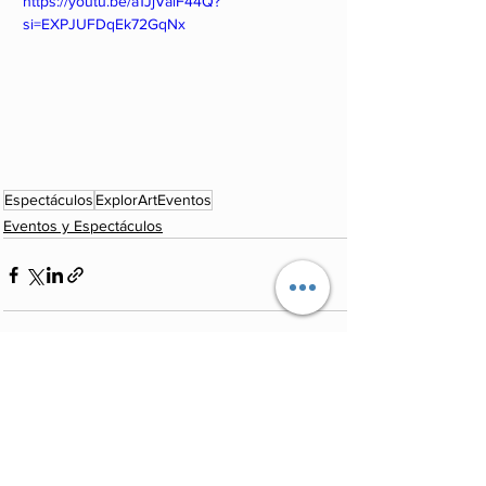
https://youtu.be/a1JjVaiF44Q?
si=EXPJUFDqEk72GqNx
Espectáculos
ExplorArtEventos
Eventos y Espectáculos
Ver todo
Entradas recientes