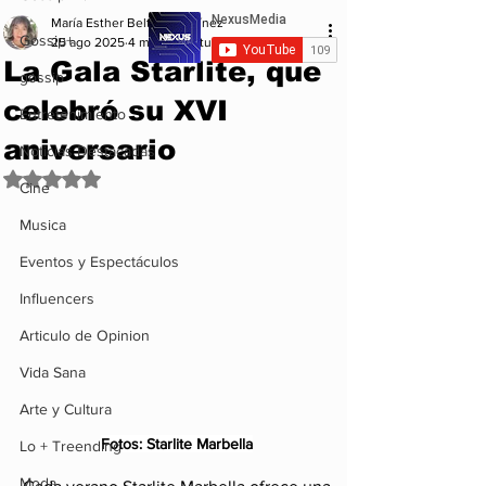
María Esther Beltrán Martínez
Gossip+
25 ago 2025
4 min de lectura
La Gala Starlite, que
gossip
celebró su XVI
Entretenimiento
aniversario
Noticias Destacadas
Obtuvo NaN de 5 estrellas.
Cine
Musica
Eventos y Espectáculos
Influencers
Articulo de Opinion
Vida Sana
Arte y Cultura
Fotos: Starlite Marbella
Lo + Treending
Moda