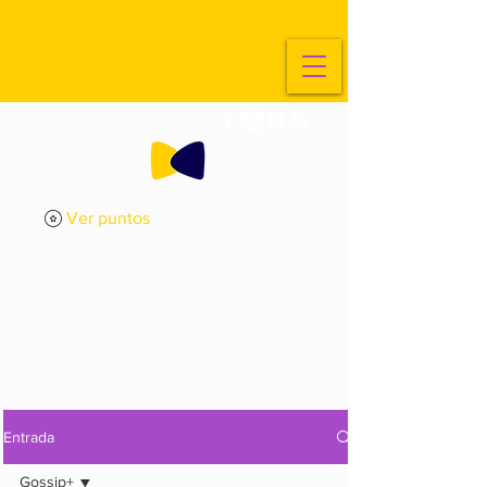
Ver puntos
ExplorArte
Media
Entrada
Gossip+