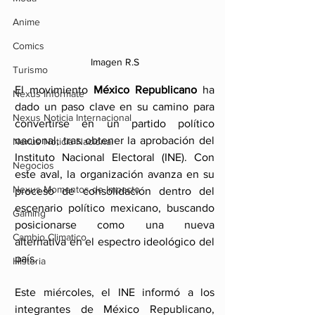
Anime
Comics
Imagen R.S
Turismo
El movimiento 
México Republicano
 ha 
Nexus Infórmate
dado un paso clave en su camino para 
Nexus Noticia Internacional
convertirse en un partido político 
nacional, tras obtener la aprobación del 
Nexus Noticia Nacional
Instituto Nacional Electoral (INE). Con 
Negocios
este aval, la organización avanza en su 
Nexus Momentos de Impacto
proceso de consolidación dentro del 
escenario político mexicano, buscando 
Gaming
posicionarse como una nueva 
Cambio Climatico
alternativa en el espectro ideológico del 
país.
Historia
Este miércoles, el INE informó a los 
integrantes de México Republicano, 