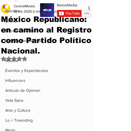
CentralMedia
Gossip+
13 feb 2025
2 min de lectura
México Republicano:
gossip
en camino al Registro
Entretenimiento
como Partido Político
Noticias Destacadas
Nacional.
Cine
Obtuvo NaN de 5 estrellas.
Musica
Eventos y Espectáculos
Influencers
Articulo de Opinion
Vida Sana
Arte y Cultura
Lo + Treending
Moda