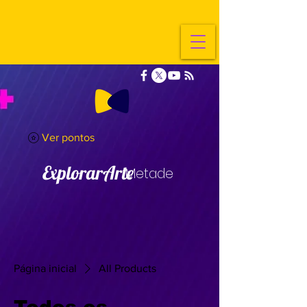
Ver pontos
ExplorarArte
Metade
Página inicial
All Products