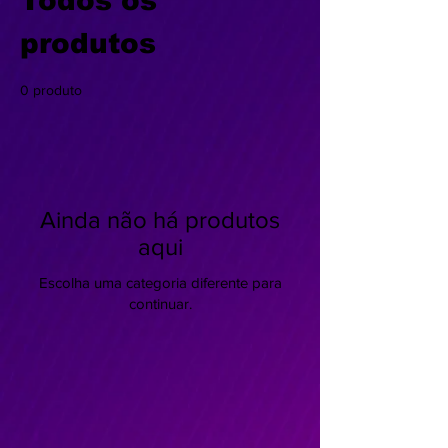
Todos os
produtos
0 produto
Ainda não há produtos
aqui
Escolha uma categoria diferente para
continuar.