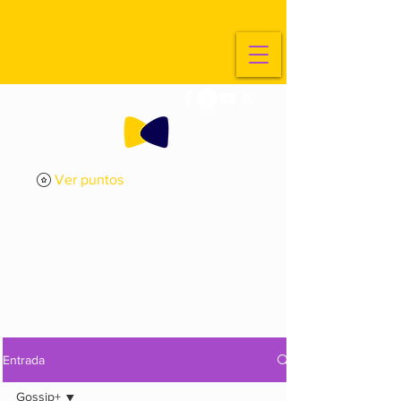
Ver puntos
ExplorArte
Media
Entrada
Gossip+