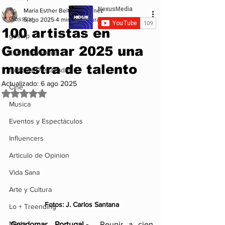
María Esther Beltrán Martínez
Gossip+
5 ago 2025
4 min de lectura
100 artistas en
gossip
Gondomar 2025 una
Entretenimiento
muestra de talento
Noticias Destacadas
Actualizado:
6 ago 2025
Cine
Obtuvo NaN de 5 estrellas.
Musica
Eventos y Espectáculos
Influencers
Articulo de Opinion
Vida Sana
Arte y Cultura
Fotos: J. Carlos Santana
Lo + Treending
Moda
Gondomar, Portugal.-  
Reunir a cien 