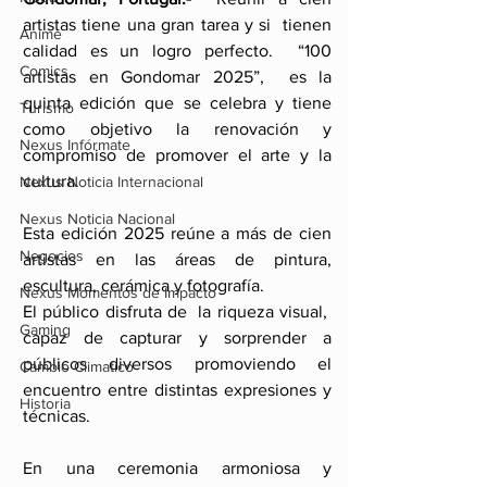
artistas tiene una gran tarea y si  tienen 
Anime
calidad es un logro perfecto.  “100 
Comics
artistas en Gondomar 2025”,  es la 
quinta edición que se celebra y tiene 
Turismo
como objetivo la renovación y 
Nexus Infórmate
compromiso de promover el arte y la 
cultura. 
Nexus Noticia Internacional
Nexus Noticia Nacional
Esta edición 2025 reúne a más de cien 
Negocios
artistas en las áreas de pintura, 
escultura, cerámica y fotografía. 
Nexus Momentos de Impacto
El público disfruta de  la riqueza visual,  
Gaming
capaz de capturar y sorprender a 
públicos diversos promoviendo el 
Cambio Climatico
encuentro entre distintas expresiones y 
Historia
técnicas.
En una ceremonia armoniosa y 