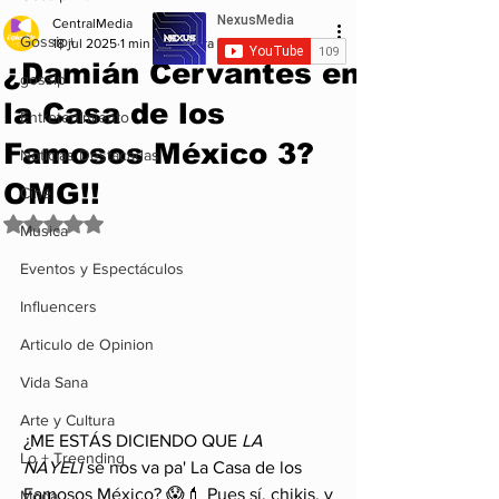
CentralMedia
Gossip+
18 jul 2025
1 min de lectura
¿Damián Cervantes en
gossip
la Casa de los
Entretenimiento
Famosos México 3?
Noticias Destacadas
OMG!!
Cine
Obtuvo NaN de 5 estrellas.
Musica
Eventos y Espectáculos
Influencers
Articulo de Opinion
Vida Sana
Arte y Cultura
¿ME ESTÁS DICIENDO QUE 
LA 
Lo + Treending
NAYELI
 se nos va pa' La Casa de los 
Famosos México? 😱💄 Pues sí, chikis, y 
Moda