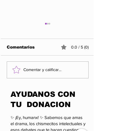
Comentarios
0.0 / 5 (0)
Roman Khimei y
Karma Ink Co
Comentar y calificar...
Yarema Malashchuk
- El mejor es
en el Museo Thyssen-
tatuajes en
Bornemisza
​AYUDANOS CON
TU DONACION
✨ ¡Ey, humanx! ✨ Sabemos que amas
el drama, los chismecitos intelectuales y
esos debates que te hacen cuestionar