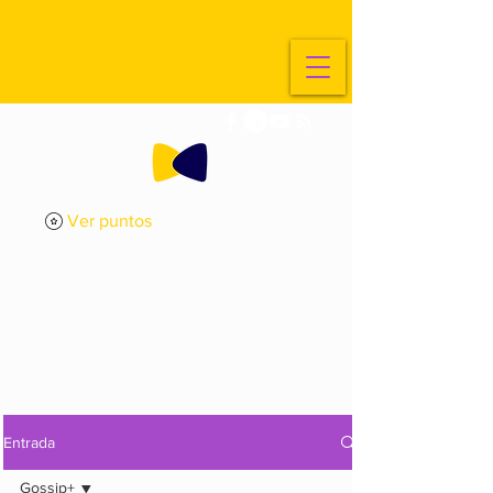
Ver puntos
ExplorArte
Media
Entrada
Gossip+