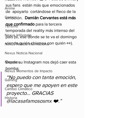
sus fans  están más que emocionados 
Anime
de  apoyarlo  cortándose el fleco de la 
Comics
emoción.  
Damián Cervantes está más 
que confirmado
 para la tercera 
Turismo
temporada del reality más intenso del 
Nexus Infórmate
país (sí, ese donde se te va el domingo 
viendo quién chismea con quién 👀).
Nexus Noticia Internacional
Nexus Noticia Nacional
Desde su Instagram nos dejó caer esta 
Negocios
bomba:
Nexus Momentos de Impacto
“No puedo con tanta emoción, 
Gaming
espero que me apoyen en este 
Cambio Climatico
proyecto… GRACIAS 
Historia
@lacasafamososmx ❤️.”