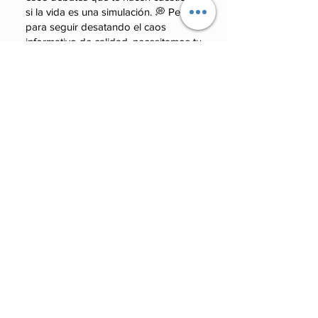
si la vida es una simulación. 💭 Pero
para seguir desatando el caos
informativo de calidad, necesitamos tu
good karma.
Monto
100 MXN
50 MXN
100 MXN
50 MXN
Otro
250 MXN
Otro
250 MXN
Comentario (opcional)
0/100