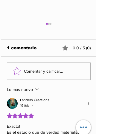
1 comentario
0.0 / 5 (0)
Billboard por primera
España se ret
Comentar y calificar...
vez tiene sede en
junto con cu
Madrid
países más d
Eurovisión
Lo más nuevo
Landers Creations
19 feb
•
Obtuvo 5 de 5 estrellas.
Exacto!
Es el estudio que de verdad materializa tus 