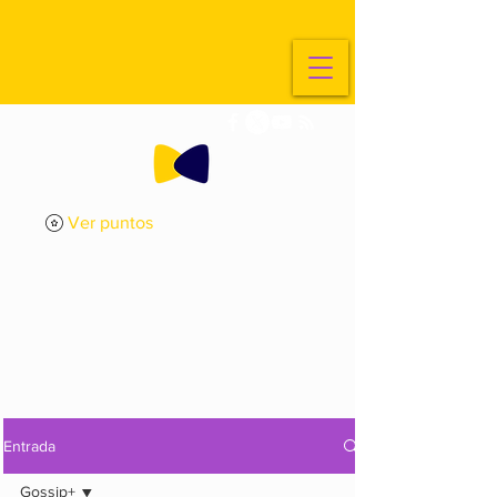
Ver puntos
ExplorArte
Media
Entrada
Gossip+