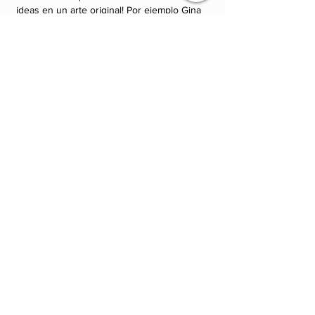
ideas en un arte original! Por ejemplo Gina 
Zajec hizo un gran retrato inspirado en mi 
visión y conexión con el universo, me 
encantó que retrato a detalle lo que formaba 
mi visión.
Sin duda un estudio auténtico que 
verdaderamente se preocupa por ti y por 
tus ideas.