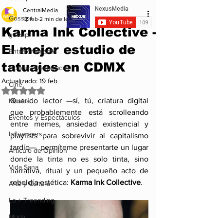
CentralMedia
Gossip+
12 feb
2 min de lectura
Karma Ink Collective -
gossip
El mejor estudio de
Entretenimiento
tatuajes en CDMX
Noticias Destacadas
Actualizado:
19 feb
Cine
Obtuvo NaN de 5 estrellas.
Querido lector —sí, tú, criatura digital 
Musica
que probablemente está scrolleando 
Eventos y Espectáculos
entre memes, ansiedad existencial y 
Influencers
playlists para sobrevivir al capitalismo 
tardío—, permíteme presentarte un lugar 
Articulo de Opinion
donde la tinta no es solo tinta, sino 
Vida Sana
narrativa, ritual y un pequeño acto de 
rebeldía estética: 
Karma Ink Collective
.
Arte y Cultura
Lo + Treending
Moda