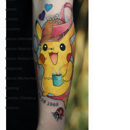
Anime
Comics
Turismo
Nexus Infórmate
Nexus Noticia Internacional
Nexus Noticia Nacional
Negocios
Nexus Momentos de Impacto
Gaming
Cambio Climatico
Historia