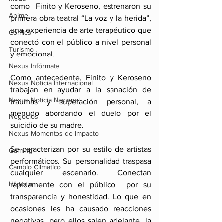
como  Finito y Keroseno, estrenaron su 
Anime
primera obra teatral “La voz y la herida”, 
una experiencia de arte terapéutico que 
Comics
conectó con el público a nivel personal 
Turismo
y emocional.
Nexus Infórmate
Como antecedente, Finito y Keroseno 
Nexus Noticia Internacional
trabajan en ayudar a la sanación de 
Nexus Noticia Nacional
traumas y superación personal, a 
menudo abordando el duelo por el 
Negocios
suicidio de su madre.
Nexus Momentos de Impacto
Se caracterizan por su estilo de artistas 
Gaming
performáticos. Su personalidad traspasa 
Cambio Climatico
cualquier escenario. Conectan 
Historia
rápidamente con el público  por su 
transparencia y honestidad. Lo que en 
ocasiones les ha causado reacciones 
negativas, pero ellos salen adelante, la 