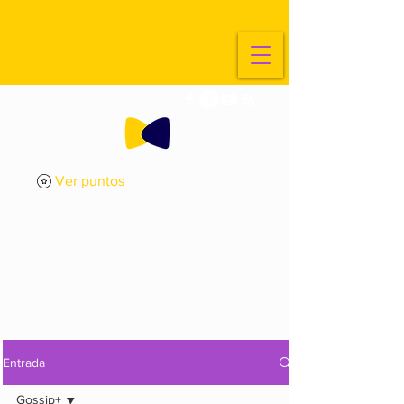
Ver puntos
ExplorArte
Media
Entrada
Gossip+