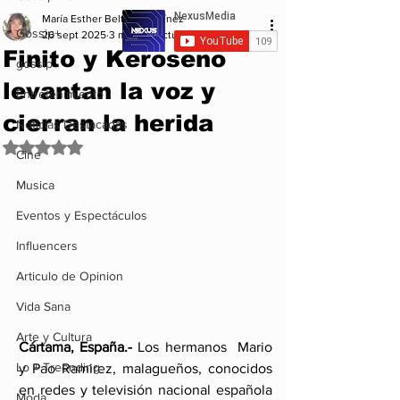
María Esther Beltrán Martínez
Gossip+
26 sept 2025
3 min de lectura
Finito y Keroseno
gossip
levantan la voz y
Entretenimiento
cierran la herida
Noticias Destacadas
Obtuvo NaN de 5 estrellas.
Cine
Musica
Eventos y Espectáculos
Influencers
Articulo de Opinion
Vida Sana
Arte y Cultura
Cártama, España.- 
Los hermanos  Mario 
Lo + Treending
y Pao Ramirez, malagueños, conocidos 
en redes y televisión nacional española 
Moda