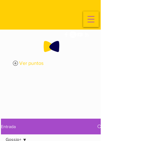
Ver puntos
ExplorArte
Media
Entrada
Gossip+