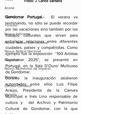
   Fotos: J. Carlos Santana
Anime
Comics
Gondomar Portugal.- 
 El verano va 
terminando, no sólo se puede recordar 
Turismo
por las vacaciones sino también por los 
Nexus Infórmate
trabajos culturales que sirven para 
entrelazar relaciones entre diferentes 
Nexus Noticia Internacional
ciudades, países y compatriotas. Como 
Nexus Noticia Nacional
ejemplo fue la exposición  “100 Artistas 
Gondomar 2025”, se presentó en 
Negocios
Portugal, en la Sala D’Ouro/ Multiusos 
Nexus Momentos de Impacto
de Gondomar.
Gaming
Durante la inauguración asistieron 
autoridades entre ellos Luís Filipe 
Cambio Climatico
Araújo, Presidente de la Cámara 
Historia
Municipal e Inés Lino responsable de 
cultura y  del Archivo y Patrimonio 
Cultural de Gondomar, con la que 