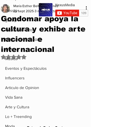
María Esther Beltrán Martínez
Gossip+
22 sept 2025
3 min de lectura
Gondomar apoya la
gossip
cultura y exhibe arte
Entretenimiento
nacional e
Noticias Destacadas
internacional
Cine
Obtuvo NaN de 5 estrellas.
Musica
Eventos y Espectáculos
Influencers
Articulo de Opinion
Vida Sana
Arte y Cultura
Lo + Treending
Moda