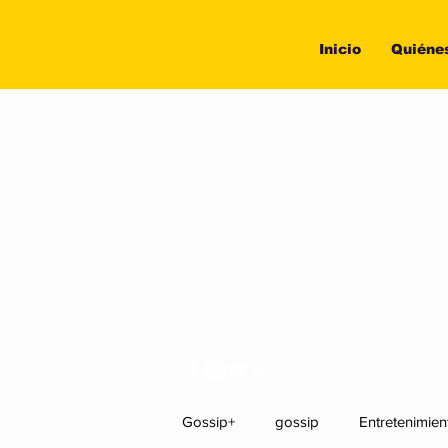
Inicio
Quiéne
Gossip+
gossip
Entretenimien