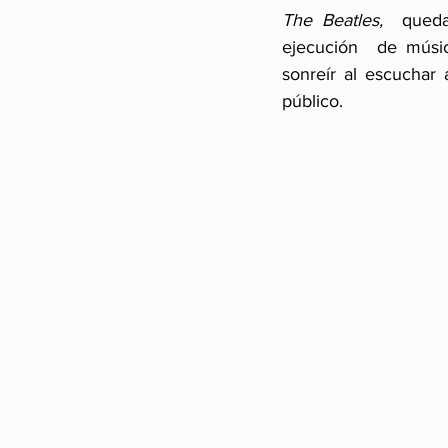
The Beatles,  
queda
ejecución  de músi
sonreír al escuchar
público.