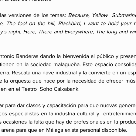
las versiones de los temas: 
Because, Yellow  Submarine,
, The fool on the hill, Blackbird, I want to hold your 
y's night, Here, There and Everywhere, The long and win
Antonio Banderas dando la bienvenida al público y presen
 tienen en la sociedad malagueña. Este espacio consolida
ierra. Rescata una nave industrial y la convierte en un es
de la orquesta que nace por la necesidad de ofrecer músi
nen en el Teatro  Soho Caixabank. 
ar para dar clases y capacitación para que nuevas genera
os especialistas en la industria cultural y  entretenimie
 ocasiones la falta que hay de profesionales en la produc
a arena para que en Málaga exista personal disponible.