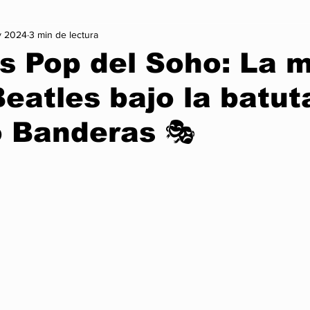
v 2024
3 min de lectura
on
Vida Sana
Arte y Cultura
Lo + Treending
Mo
os Pop del Soho: La 
Beatles bajo la batut
Infórmate
Nexus Noticia Internacional
Nexus Noticia Naci
 Banderas 🎭
Gaming
Cambio Climatico
Historia
trellas.