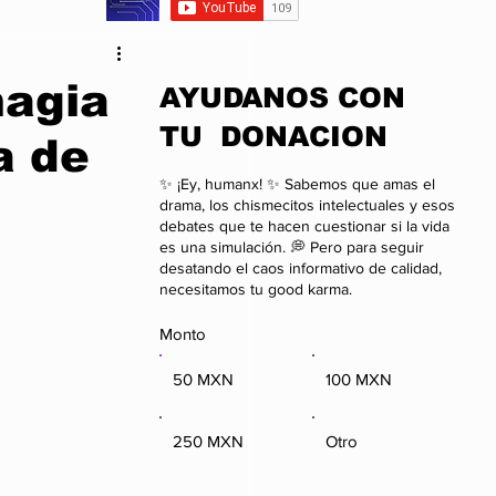
da
Anime
magia
​AYUDANOS CON
TU DONACION
a de
onal
Negocios
✨ ¡Ey, humanx! ✨ Sabemos que amas el
drama, los chismecitos intelectuales y esos
debates que te hacen cuestionar si la vida
es una simulación. 💭 Pero para seguir
desatando el caos informativo de calidad,
necesitamos tu good karma.
Monto
50 MXN
100 MXN
250 MXN
Otro