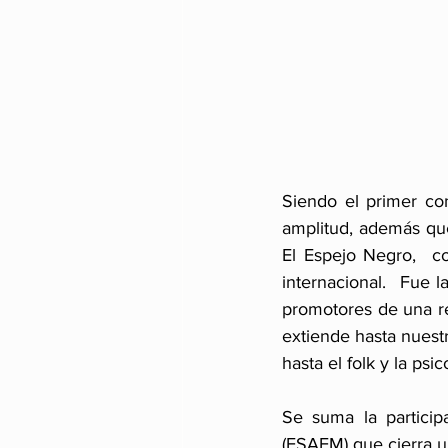
Siendo el primer co
amplitud, además qu
El Espejo Negro,  c
internacional.  Fue l
promotores de una re
extiende hasta nuestr
hasta el folk y la psic
Se suma la particip
(ESAEM) que cierra un