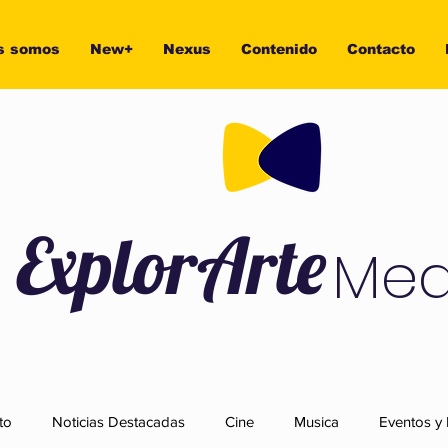
s somos
New+
Nexus
Contenido
Contacto
ExplorArte
Med
to
Noticias Destacadas
Cine
Musica
Eventos y