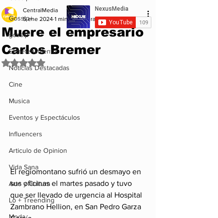
CentralMedia
Gossip+
5 ene 2024
1 min de lectura
Muere el empresario
gossip
Carlos Bremer
Entretenimiento
Obtuvo NaN de 5 estrellas.
Noticias Destacadas
Cine
Musica
Eventos y Espectáculos
Influencers
Articulo de Opinion
Vida Sana
El regiomontano sufrió un desmayo en 
sus oficinas el martes pasado y tuvo 
Arte y Cultura
que ser llevado de urgencia al Hospital 
Lo + Treending
Zambrano Hellion, en San Pedro Garza 
Moda