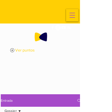
Ver puntos
ExplorArte
Media
Entrada
Gossip+