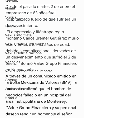
García.
Desde el pasado martes 2 de enero el 
Anime
empresario de 63 años fue 
Comics
hospitalizado luego de que sufriera un 
desvanecimiento.
Turismo
El empresario y filántropo regio 
Nexus Infórmate
montano Carlos Bremer Gutiérrez murió 
Nexus Noticia Internacional
este viernes a los 63 años de edad, 
debido a complicaciones derivadas de 
Nexus Noticia Nacional
un desvanecimiento que sufrió el 2 de 
Negocios
enero, informó Value Grupo Financiero.
en Nuevo León.
Nexus Momentos de Impacto
A través de un comunicado emitido en 
Gaming
la Bolsa Mexicana de Valores (BMV), la 
emisora confirmó que el hombre de 
Cambio Climatico
negocios falleció en un hospital del 
Historia
área metropolitana de Monterrey.
“Value Grupo Financiero y su personal 
desean rendir un homenaje al señor 