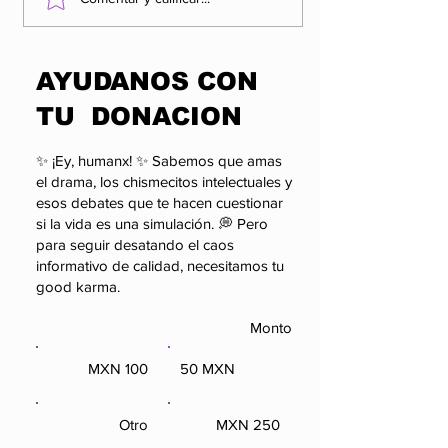
las organizaciones
factor que po
más influyentes y
alterar el cál
enigmáticas del
político de 
​AYUDANOS CON
poder.
TU DONACION
✨ ¡Ey, humanx! ✨ Sabemos que amas
el drama, los chismecitos intelectuales y
esos debates que te hacen cuestionar
si la vida es una simulación. 💭 Pero
para seguir desatando el caos
informativo de calidad, necesitamos tu
good karma.
Monto
100 MXN
50 MXN
100 MXN
50 MXN
Otro
250 MXN
Otro
250 MXN