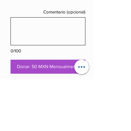
Comentario (opcional)
0/100
Donar: 50 MXN Mensualmente
Con tu apoyo nos ayudas!
a darle más vida a este espacio. y juntos
podemos crear contenido aún más fresco,
disruptivo y brutalmente honesto. Más
análisis, más salseo político, más arte que te
rompa el coco.
Haznos el paro y dona!
Que el algoritmo no