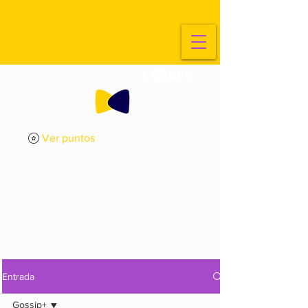
Ver puntos
ExplorArte
Media
Entrada
Gossip+