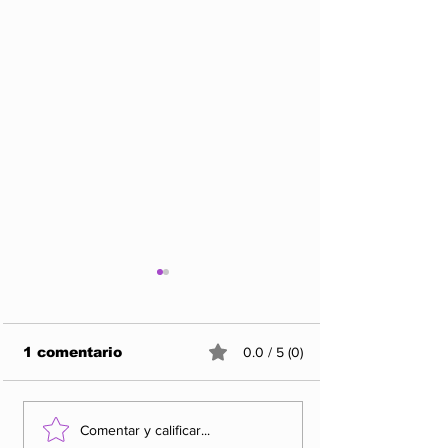
1 comentario
0.0 / 5 (0)
“1936” y “Gypsy”
“Coriolano” 
Comentar y calificar...