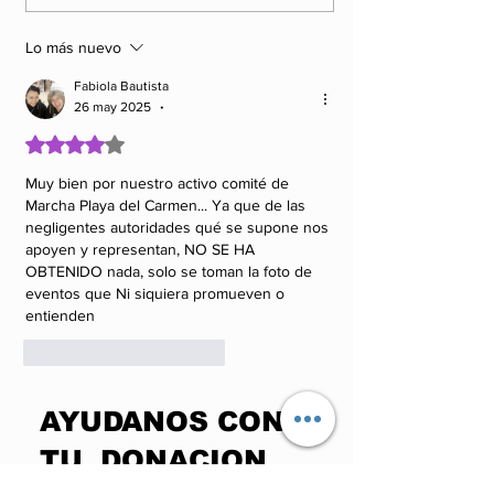
arrasan en los
en el 42 Fest
Premios Talía 2025.
Teatro de Má
Lo más nuevo
Fabiola Bautista
26 may 2025
•
Obtuvo 4 de 5 estrellas.
Muy bien por nuestro activo comité de 
Marcha Playa del Carmen... Ya que de las 
negligentes autoridades qué se supone nos 
apoyen y representan, NO SE HA 
OBTENIDO nada, solo se toman la foto de 
eventos que Ni siquiera promueven o 
entienden 
Me gusta
Reaccionar
​AYUDANOS CON
TU DONACION