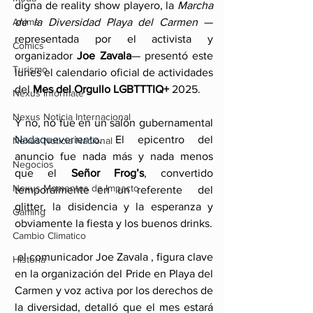
digna de reality show playero, la 
Marcha 
Anime
de la Diversidad Playa del Carmen
 —
representada por el activista y 
Comics
organizador 
Joe Zavala
— presentó este 
Turismo
lunes el calendario oficial de actividades 
del 
Mes del Orgullo LGBTTTIQ+
 2025.
Nexus Infórmate
Nexus Noticia Internacional
Y no, no fue en un salón gubernamental 
Nadaqueveriento
. El epicentro del 
Nexus Noticia Nacional
anuncio fue nada más y nada menos 
Negocios
que el 
Señor Frog’s
, convertido 
Nexus Momentos de Impacto
temporalmente en un referente  del 
glitter, la disidencia y la esperanza y 
Gaming
obviamente la fiesta y los buenos drinks.
Cambio Climatico
 el comunicador Joe Zavala , figura clave 
Historia
en la organización del Pride en Playa del 
Carmen y voz activa por los derechos de 
la diversidad, detalló que el mes estará 