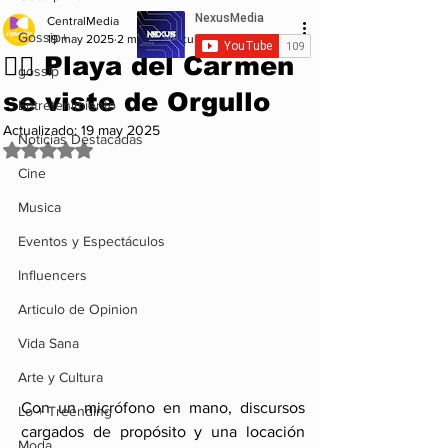
CentralMedia
Gossip+
19 may 2025
2 min de lectura
🏳️‍🌈 Playa del Carmen
gossip
se viste de Orgullo
Entretenimiento
Actualizado:
19 may 2025
Noticias Destacadas
Obtuvo NaN de 5 estrellas.
Cine
Musica
Eventos y Espectáculos
Influencers
Articulo de Opinion
Vida Sana
Arte y Cultura
Con un micrófono en mano, discursos 
Lo + Treending
cargados de propósito y una locación 
Moda