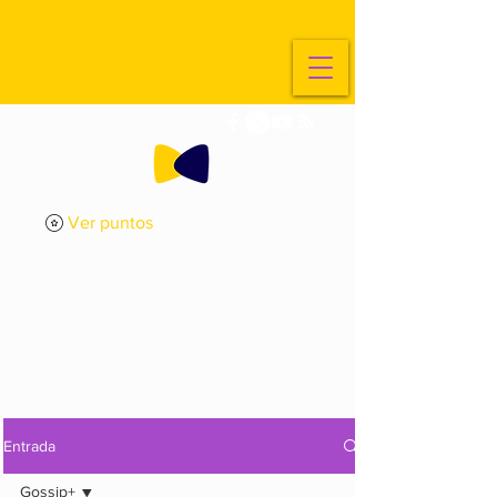
Ver puntos
ExplorArte
Media
Entrada
Gossip+