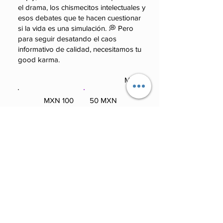
el drama, los chismecitos intelectuales y
esos debates que te hacen cuestionar
si la vida es una simulación. 💭 Pero
para seguir desatando el caos
informativo de calidad, necesitamos tu
good karma.
Monto
100 MXN
50 MXN
100 MXN
50 MXN
Otro
250 MXN
Otro
250 MXN
Comentario (opcional)