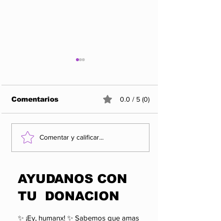
Comentarios
0.0 / 5 (0)
¿QUIÉN VIGILA AL
Entre propag
Comentar y calificar...
PODER SI EL PODER
realidad: el 
PUEDE SANCIONAR
que los apla
A QUIEN LO
pueden esco
​AYUDANOS CON
CUESTIONA?
TU DONACION
✨ ¡Ey, humanx! ✨ Sabemos que amas