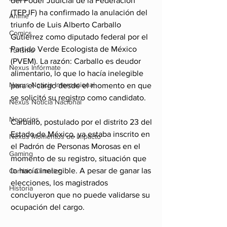
del Poder Judicial de la Federación 
(TEPJF) ha confirmado la anulación del 
Anime
triunfo de Luis Alberto Carballo 
Comics
Gutiérrez como diputado federal por el 
Partido Verde Ecologista de México 
Turismo
(PVEM). La razón: Carballo es deudor 
Nexus Infórmate
alimentario, lo que lo hacía inelegible 
Nexus Noticia Internacional
para el cargo desde el momento en que 
se solicitó su registro como candidato.
Nexus Noticia Nacional
Negocios
Carballo, postulado por el distrito 23 del 
Estado de México, ya estaba inscrito en 
Nexus Momentos de Impacto
el Padrón de Personas Morosas en el 
Gaming
momento de su registro, situación que 
lo hacía inelegible. A pesar de ganar las 
Cambio Climatico
elecciones, los magistrados 
Historia
concluyeron que no puede validarse su 
ocupación del cargo.