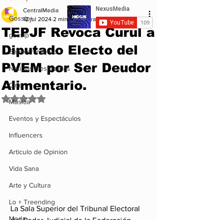
CentralMedia
Gossip+
12 jul 2024
2 min de lectura
TEPJF Revoca Curul a
gossip
Diputado Electo del
Entretenimiento
PVEM por Ser Deudor
Noticias Destacadas
Alimentario.
Cine
Obtuvo NaN de 5 estrellas.
Musica
Eventos y Espectáculos
Influencers
Articulo de Opinion
Vida Sana
Arte y Cultura
Lo + Treending
La Sala Superior del Tribunal Electoral 
Moda