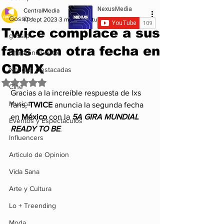
CentralMedia
Gossip+
17 sept 2023
3 min de lectura
Twice complace a sus
gossip
fans con otra fecha en
Entretenimiento
CDMX
Noticias Destacadas
Obtuvo NaN de 5 estrellas.
Cine
Gracias a la increíble respuesta de lxs 
Musica
fans, 
TWICE 
anuncia la segunda fecha 
en 
México 
con la 
5A GIRA MUNDIAL 
Eventos y Espectáculos
READY TO BE
. 
Influencers
Articulo de Opinion
Vida Sana
Arte y Cultura
Lo + Treending
Moda