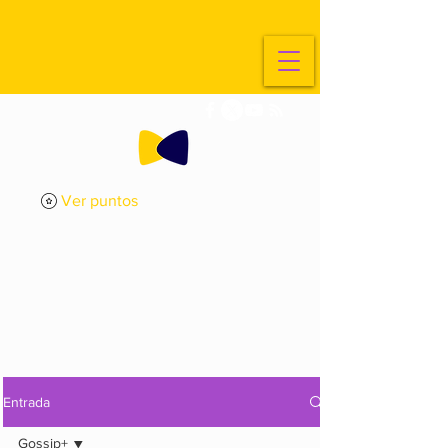
Ver puntos
ExplorArte
Media
Entrada
Gossip+