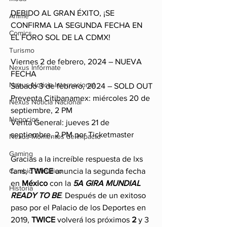
DEBIDO AL GRAN ÉXITO, ¡SE 
Anime
CONFIRMA LA SEGUNDA FECHA EN 
Comics
EL FORO SOL DE LA CDMX!
Turismo
Viernes 2 de febrero, 2024 – NUEVA 
Nexus Infórmate
FECHA
Nexus Noticia Internacional
Sábado 3 de febrero, 2024 – SOLD OUT
Preventa Citibanamex: miércoles 20 de 
Nexus Noticia Nacional
septiembre, 2 PM
Negocios
Venta General: jueves 21 de 
septiembre, 2 PM por Ticketmaster
Nexus Momentos de Impacto
Gaming
Gracias a la increíble respuesta de lxs 
fans, 
TWICE 
anuncia la segunda fecha 
Cambio Climatico
en 
México 
con la 
5A GIRA MUNDIAL 
Historia
READY TO BE
. Después de un exitoso 
paso por el Palacio de los Deportes en 
2019, 
TWICE 
volverá los próximos 
2 
y 3 