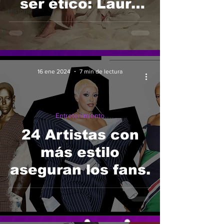
ser ético: Laura
Historia
Cala y el glow-up
que empieza en el
alma ✨
16 ene 2024
7 min de lectura
Entretenimiento
24 Artistas con
más estilo
aseguran los fans.