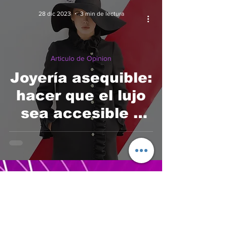
28 dic 2023
3 min de lectura
Articulo de Opinion
Joyería asequible:
hacer que el lujo
sea accesible y
asequible para
todos
Suscríbete a nuestro
newsletter