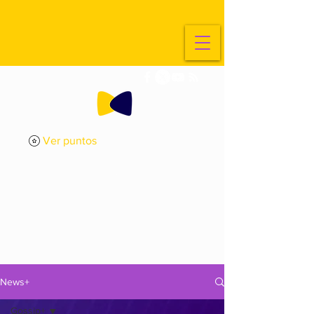
Ver puntos
ExplorArte
Media
News+
Gossip+