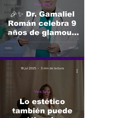
Vida Sana
Moda
Anime
🎉✨ Dr. Gamaliel
Comics
Román celebra 9
Turismo
años de glamour,
Nexus
Infórmate
estética y
Nexus
confianza
Noticia
Internacional
Nexus
Noticia
18 jul 2025
3 min de lectura
Nacional
Negocios
Nexus
Momentos
Vida Sana
de
Impacto
Lo estético
Gaming
también puede
Cambio
Climatico