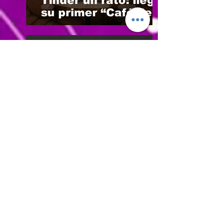
Tinder un rato: llega
su primer “Café de
Solteros” IRL ☕💬
Noticias Destacadas
Isabela Falcao: la
actriz que convierte
el miedo en lenguaje
y ahora vibra fuerte
con “Estridor”
Opinión