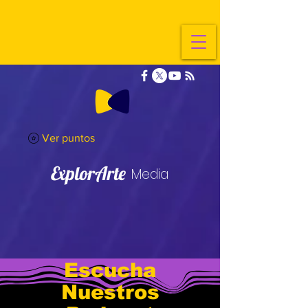
Ver puntos
ExplorArte
Media
Escucha
Nuestros