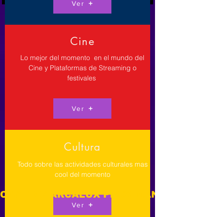
Ver
Cine
Lo mejor del momento en el mundo del
Cine y Plataformas de Streaming o
festivales
Ver
Cultura
Todo sobre las actividades culturales mas
cool del momento
CASTING ARCALUX PROXIMANENTE  
Ver