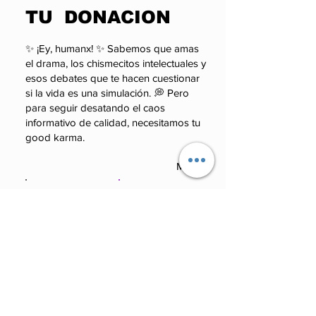
Sed de Poder)
TU DONACION
✨ ¡Ey, humanx! ✨ Sabemos que amas
el drama, los chismecitos intelectuales y
esos debates que te hacen cuestionar
si la vida es una simulación. 💭 Pero
para seguir desatando el caos
informativo de calidad, necesitamos tu
good karma.
Monto
100 MXN
50 MXN
100 MXN
50 MXN
Otro
250 MXN
Otro
250 MXN
Comentario (opcional)