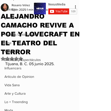
Rosario Vélez
Gossip+
5 jun 2025
1 min de lectura
ALEJANDRO
gossip
CAMACHO REVIVE A
Entretenimiento
POE Y LOVECRAFT EN
Noticias Destacadas
EL TEATRO DEL
Cine
TERROR
Musica
Obtuvo NaN de 5 estrellas.
Eventos y Espectáculos
Tijuana, B. C. 05 junio 2025. 
Influencers
Articulo de Opinion
Vida Sana
Arte y Cultura
Lo + Treending
Moda