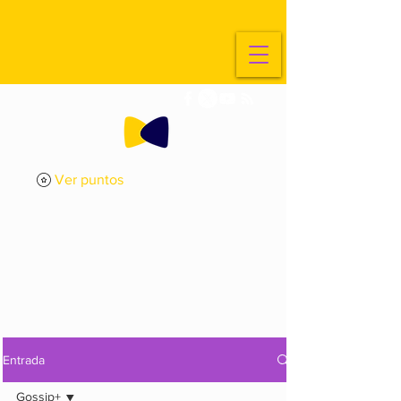
Ver puntos
ExplorArte
Media
Entrada
Gossip+