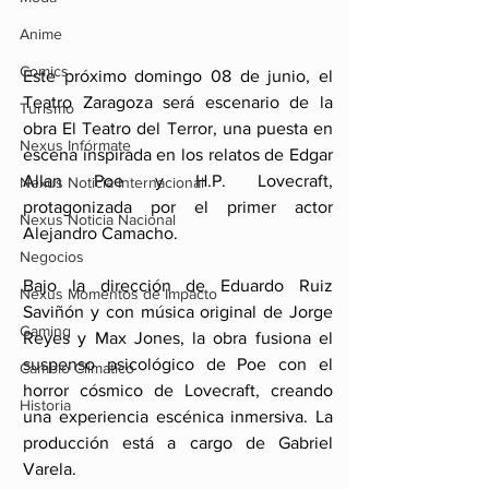
Anime
Comics
Este próximo domingo 08 de junio, el 
Teatro Zaragoza será escenario de la 
Turismo
obra El Teatro del Terror, una puesta en 
Nexus Infórmate
escena inspirada en los relatos de Edgar 
Allan Poe y H.P. Lovecraft, 
Nexus Noticia Internacional
protagonizada por el primer actor 
Nexus Noticia Nacional
Alejandro Camacho.
Negocios
Bajo la dirección de Eduardo Ruiz 
Nexus Momentos de Impacto
Saviñón y con música original de Jorge 
Gaming
Reyes y Max Jones, la obra fusiona el 
suspenso psicológico de Poe con el 
Cambio Climatico
horror cósmico de Lovecraft, creando 
Historia
una experiencia escénica inmersiva. La 
producción está a cargo de Gabriel 
Varela.