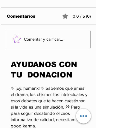
Comentarios
0.0 / 5 (0)
Entre propaganda y
Los 5 Rankin
Comentar y calificar...
realidad: el México
las organiza
que los aplausos no
más influyen
pueden esconder
enigmáticas 
​AYUDANOS CON
poder.
TU DONACION
✨ ¡Ey, humanx! ✨ Sabemos que amas
el drama, los chismecitos intelectuales y
esos debates que te hacen cuestionar
si la vida es una simulación. 💭 Pero
para seguir desatando el caos
informativo de calidad, necesitamos tu
good karma.