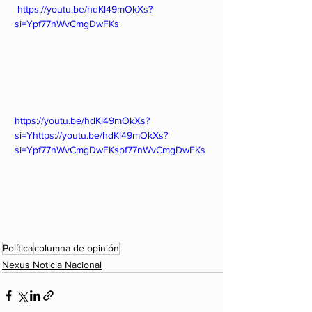
 https://youtu.be/hdKl49mOkXs?
si=Ypf77nWvCmgDwFKs
https://youtu.be/hdKl49mOkXs?
si=Yhttps://youtu.be/hdKl49mOkXs?
si=Ypf77nWvCmgDwFKspf77nWvCmgDwFKs
Política
columna de opinión
Nexus Noticia Nacional