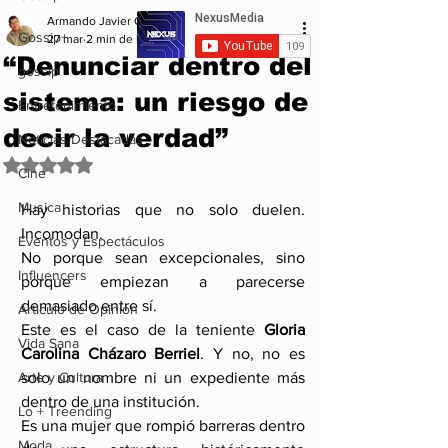
Armando Javier Garcia
Gossip+
27 mar
2 min de lectura
“Denunciar dentro del
gossip
sistema: un riesgo de
Entretenimiento
decir la verdad”
Noticias Destacadas
Obtuvo NaN de 5 estrellas.
Cine
Musica
Hay historias que no solo duelen. 
Incomodan.
Eventos y Espectáculos
No porque sean excepcionales, sino 
Influencers
porque empiezan a parecerse 
demasiado entre sí.
Articulo de Opinion
Este es el caso de la teniente 
Gloria 
Vida Sana
Carolina Cházaro Berriel
. Y no, no es 
Arte y Cultura
solo un nombre ni un expediente más 
dentro de una institución.
Lo + Treending
Es una mujer que rompió barreras dentro 
Moda