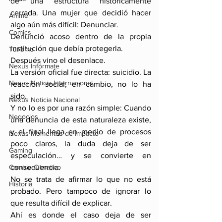
de una estructura históricamente 
cerrada. Una mujer que decidió hacer 
Anime
algo aún más difícil: Denunciar.
Comics
Denunció acoso dentro de la propia 
institución que debía protegerla.
Turismo
Después vino el desenlace.
Nexus Infórmate
La versión oficial fue directa: suicidio. La 
Nexus Noticia Internacional
reacción social, en cambio, no lo ha 
sido.
Nexus Noticia Nacional
Y no lo es por una razón simple: Cuando 
Negocios
una denuncia de esta naturaleza existe, 
y el final llega en medio de procesos 
Nexus Momentos de Impacto
poco claros, la duda deja de ser 
Gaming
especulación… y se convierte en 
Cambio Climatico
consecuencia.
No se trata de afirmar lo que no está 
Historia
probado. Pero tampoco de ignorar lo 
que resulta difícil de explicar.
Ahí es donde el caso deja de ser 