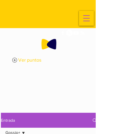
Ver puntos
ExplorArte
Media
Entrada
Gossip+