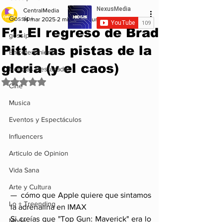
CentralMedia
Gossip+
14 mar 2025
2 min de lectura
F1: El regreso de Brad
gossip
Pitt a las pistas de la
Entretenimiento
gloria (y el caos)
Noticias Destacadas
Obtuvo NaN de 5 estrellas.
Cine
Musica
Eventos y Espectáculos
Influencers
Articulo de Opinion
Vida Sana
Arte y Cultura
—  cómo que Apple quiere que sintamos 
Lo + Treending
la adrenalina en IMAX
Si creías que "Top Gun: Maverick" era lo 
Moda