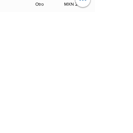
Otro
250 MXN
Comentario (opcional)
0/100
Donar: 50 MXN Mensualmente
Con tu apoyo nos ayudas!
a darle más vida a este espacio. y juntos
podemos crear contenido aún más fresco,
disruptivo y brutalmente honesto. Más