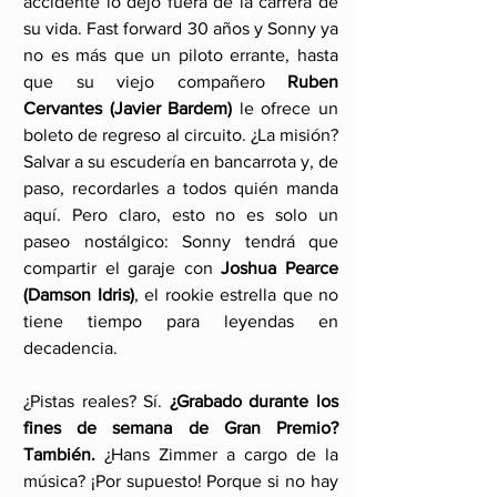
accidente lo dejó fuera de la carrera de 
su vida. Fast forward 30 años y Sonny ya 
no es más que un piloto errante, hasta 
que su viejo compañero 
Ruben 
Cervantes (Javier Bardem)
 le ofrece un 
boleto de regreso al circuito. ¿La misión? 
Salvar a su escudería en bancarrota y, de 
paso, recordarles a todos quién manda 
aquí. Pero claro, esto no es solo un 
paseo nostálgico: Sonny tendrá que 
compartir el garaje con 
Joshua Pearce 
(Damson Idris)
, el rookie estrella que no 
tiene tiempo para leyendas en 
decadencia.
¿Pistas reales? Sí. 
¿Grabado durante los 
fines de semana de Gran Premio? 
También.
 ¿Hans Zimmer a cargo de la 
música? ¡Por supuesto! Porque si no hay 