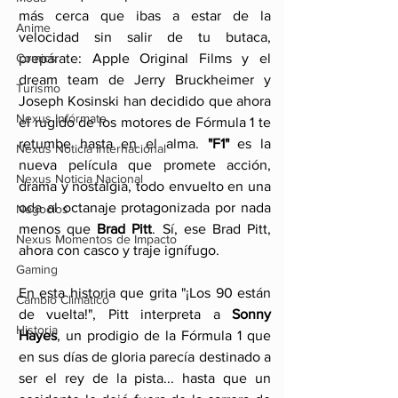
más cerca que ibas a estar de la 
Anime
velocidad sin salir de tu butaca, 
prepárate: Apple Original Films y el 
Comics
dream team de Jerry Bruckheimer y 
Turismo
Joseph Kosinski han decidido que ahora 
Nexus Infórmate
el rugido de los motores de Fórmula 1 te 
retumbe hasta en el alma. 
"F1"
 es la 
Nexus Noticia Internacional
nueva película que promete acción, 
Nexus Noticia Nacional
drama y nostalgia, todo envuelto en una 
oda al octanaje protagonizada por nada 
Negocios
menos que 
Brad Pitt
. Sí, ese Brad Pitt, 
Nexus Momentos de Impacto
ahora con casco y traje ignífugo.
Gaming
En esta historia que grita "¡Los 90 están 
Cambio Climatico
de vuelta!", Pitt interpreta a 
Sonny 
Historia
Hayes
, un prodigio de la Fórmula 1 que 
en sus días de gloria parecía destinado a 
ser el rey de la pista... hasta que un 