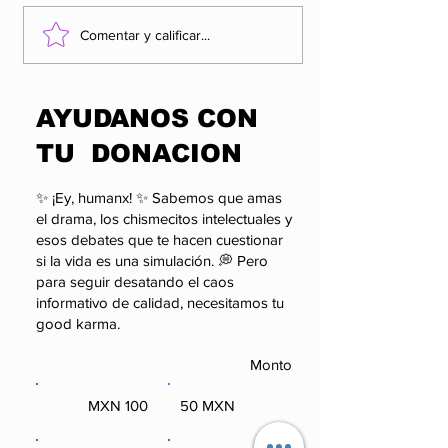
Los 5 Rankings de
Rocha Moya y
Comentar y calificar...
las organizaciones
factor que po
más influyentes y
alterar el cál
enigmáticas del
político de 
​AYUDANOS CON
poder.
TU DONACION
✨ ¡Ey, humanx! ✨ Sabemos que amas
el drama, los chismecitos intelectuales y
esos debates que te hacen cuestionar
si la vida es una simulación. 💭 Pero
para seguir desatando el caos
informativo de calidad, necesitamos tu
good karma.
Monto
100 MXN
50 MXN
100 MXN
50 MXN
Otro
250 MXN