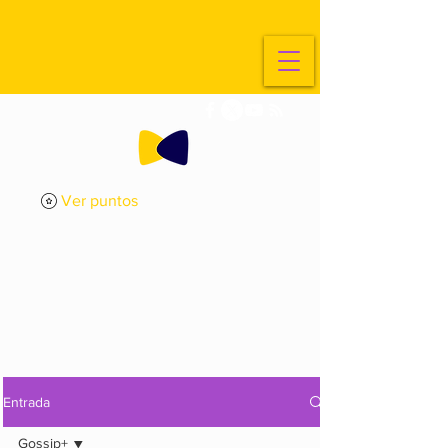
Ver puntos
ExplorArte
Media
Entrada
Gossip+