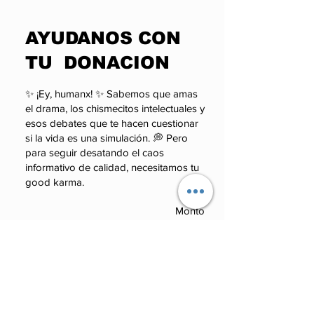
primer “Café de
el miedo en 
y ahora vibra
Solteros” IRL ☕💬
​AYUDANOS CON
con “Estridor
TU DONACION
✨ ¡Ey, humanx! ✨ Sabemos que amas
el drama, los chismecitos intelectuales y
esos debates que te hacen cuestionar
si la vida es una simulación. 💭 Pero
para seguir desatando el caos
informativo de calidad, necesitamos tu
good karma.
Monto
100 MXN
50 MXN
100 MXN
50 MXN
Otro
250 MXN
Otro
250 MXN