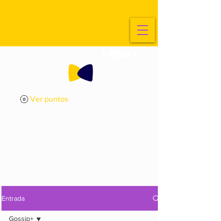
Ver puntos
ExplorArte
Media
Entrada
Gossip+