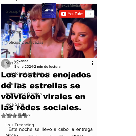
Gossip+
gossip
Entretenimiento
Noticias Destacadas
Cine
Roxanna
Musica
8 ene 2024
2 min de lectura
Los rostros enojados
Eventos y Espectáculos
de las estrellas se
Influencers
Articulo de Opinion
volvieron virales en
Vida Sana
las redes sociales.
Arte y Cultura
Obtuvo NaN de 5 estrellas.
Lo + Treending
 Esta noche se llevó a cabo la entrega 
Moda