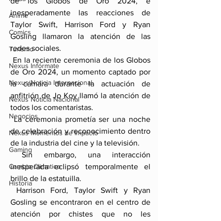
de los Globos de Oro 2024, e 
inesperadamente las reacciones de 
Anime
Taylor Swift, Harrison Ford y Ryan 
Comics
Gosling llamaron la atención de las 
redes sociales.
Turismo
 En la reciente ceremonia de los Globos 
Nexus Infórmate
de Oro 2024, un momento captado por 
Nexus Noticia Internacional
la cámara durante la actuación de 
anfitrión de Jo Koy llamó la atención de 
Nexus Noticia Nacional
todos los comentaristas.
Negocios
 La ceremonia prometía ser una noche 
de celebración y reconocimiento dentro 
Nexus Momentos de Impacto
de la industria del cine y la televisión.
Gaming
 Sin embargo, una interacción 
Cambio Climatico
inesperada eclipsó temporalmente el 
brillo de la estatuilla.
Historia
 Harrison Ford, Taylor Swift y Ryan 
Gosling se encontraron en el centro de 
atención por chistes que no les 