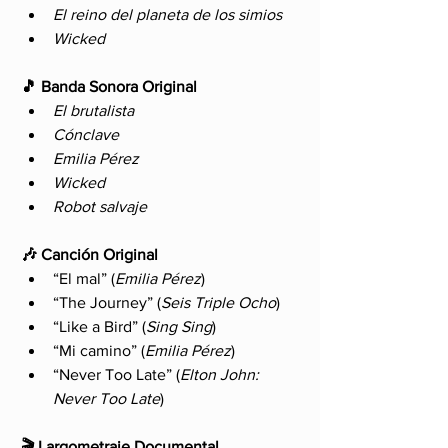
El reino del planeta de los simios
Wicked
🎵 Banda Sonora Original
El brutalista
Cónclave
Emilia Pérez
Wicked
Robot salvaje
🎶 Canción Original
“El mal” (
Emilia Pérez
)
“The Journey” (
Seis Triple Ocho
)
“Like a Bird” (
Sing Sing
)
“Mi camino” (
Emilia Pérez
)
“Never Too Late” (
Elton John: 
Never Too Late
)
🎬 Largometraje Documental