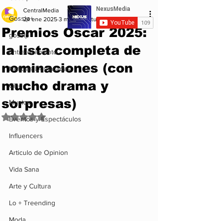
CentralMedia
Gossip+
24 ene 2025
3 min de lectura
Premios Oscar 2025:
gossip
la lista completa de
Entretenimiento
nominaciones (con
Noticias Destacadas
mucho drama y
Cine
sorpresas)
Musica
Obtuvo NaN de 5 estrellas.
Eventos y Espectáculos
Influencers
Articulo de Opinion
Vida Sana
Arte y Cultura
Lo + Treending
Moda