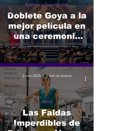
Eventos y Espectáculos
Moda
Anime
Doblete Goya a la
Comics
mejor película en
Turismo
una ceremonia
Nexus
Infórmate
larga y con
Nexus
reivindicaciones.
Noticia
Internacional
Nexus
Noticia
2 ene 2025
2 min de lectura
Nacional
Negocios
Nexus
Momentos
Moda
de
Impacto
Las Faldas
Gaming
Imperdibles de
Cambio
Climatico