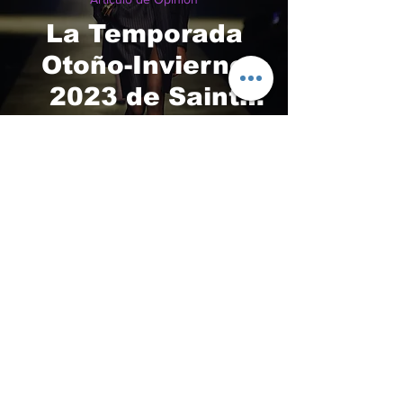
La Temporada
Otoño-Invierno
2023 de Saint
Laurent:
Elegancia y
Vanguardia en su
Máxima Expresión
Suscríbete a nuestro
newsletter
Unirse