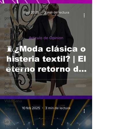
Gossip+
8 jul 2025
3 min de lectura
gossip
Entretenimiento
Noticias
Articulo de Opinion
Destacadas
Cine
🧵¿Moda clásica o
Musica
histeria textil? | El
Eventos y
eterno retorno del
Espectáculos
Influencers
estilo
Articulo
de
Opinion
Vida Sana
10 feb 2025
3 min de lectura
Arte y
Cultura
Lo +
Treending