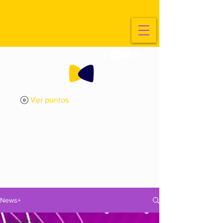
Ver puntos
ExplorArte
Media
News+
Gossip+