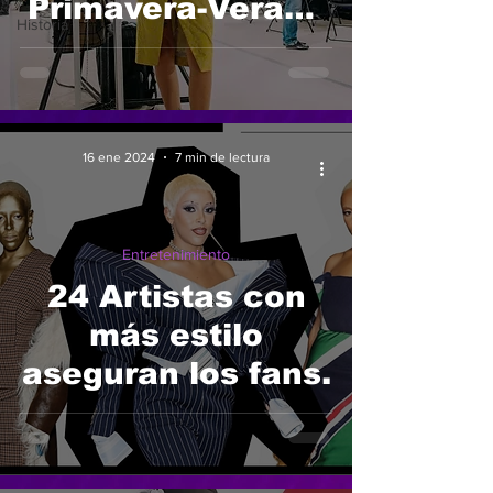
Primavera-Verano
Historia
2025: ¡La
Tendencia que No
Puede Faltar en
Tu Armario!
16 ene 2024
7 min de lectura
Entretenimiento
24 Artistas con
más estilo
aseguran los fans.