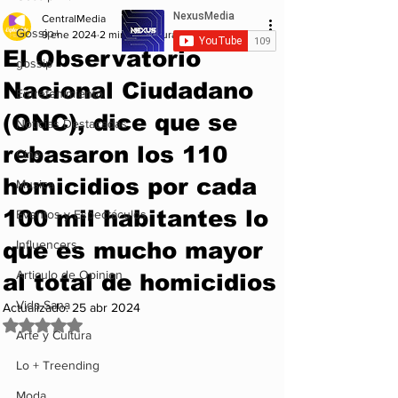
CentralMedia
Gossip+
9 ene 2024
2 min de lectura
El Observatorio
gossip
Nacional Ciudadano
Entretenimiento
(ONC), dice que se
Noticias Destacadas
rebasaron los 110
Cine
homicidios por cada
Musica
100 mil habitantes lo
Eventos y Espectáculos
que es mucho mayor
Influencers
Articulo de Opinion
al total de homicidios
Vida Sana
Actualizado:
25 abr 2024
Obtuvo NaN de 5 estrellas.
Arte y Cultura
Lo + Treending
Moda