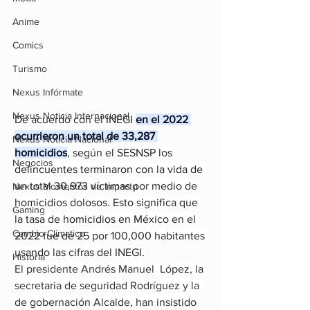
Anime
Comics
Turismo
Nexus Infórmate
Nexus Noticia Internacional
De acuerdo con el INEGI 
en el 2022 
ocurrieron un total de 33,287 
Nexus Noticia Nacional
homicidios
, según el SESNSP los 
Negocios
delincuentes terminaron con la vida de 
un total 30,973 víctimas por medio de 
Nexus Momentos de Impacto
homicidios dolosos. Esto significa que 
Gaming
la tasa de homicidios en México en el 
Cambio Climatico
2022 fue de 25 por 100,000 habitantes 
usando las cifras del INEGI.
Historia
El presidente Andrés Manuel  López, la 
secretaria de seguridad Rodríguez y la 
de gobernación Alcalde, han insistido 