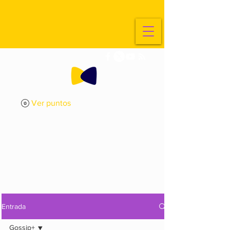
Ver puntos
ExplorArte
Media
Entrada
Gossip+