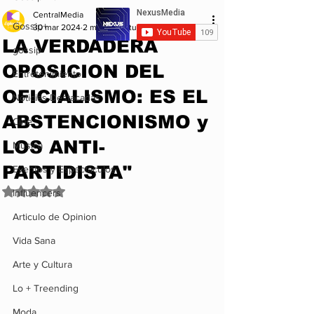
CentralMedia
Gossip+
30 mar 2024
2 min de lectura
LA VERDADERA
gossip
OPOSICION DEL
Entretenimiento
OFICIALISMO: ES EL
Noticias Destacadas
ABSTENCIONISMO y
Cine
LOS ANTI-
Musica
PARTIDISTA"
Eventos y Espectáculos
Obtuvo NaN de 5 estrellas.
Influencers
Articulo de Opinion
Vida Sana
Arte y Cultura
Lo + Treending
Moda