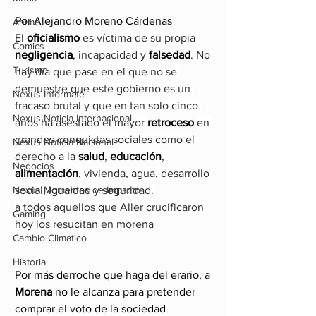
Por Alejandro Moreno Cárdenas 
Anime
El 
oficialismo 
es víctima de su propia 
Comics
negligencia
, incapacidad y 
falsedad
. No 
Turismo
hay día que pase en el que no se 
demuestre que este gobierno es un 
Nexus Infórmate
fracaso brutal y que en tan solo cinco 
Nexus Noticia Internacional
años ha asestado el mayor 
retroceso 
en 
grandes conquistas sociales como el 
Nexus Noticia Nacional
derecho a la 
salud
, 
educación
, 
Negocios
alimentación
, vivienda, agua, desarrollo 
Nexus Momentos de Impacto
social, igualdad y seguridad.
a todos aquellos que Aller crucificaron 
Gaming
hoy los resucitan en morena
Cambio Climatico
Historia
Por más derroche que haga del erario, a 
Morena 
no le alcanza para pretender 
comprar el voto de la sociedad 