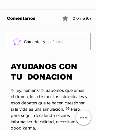
Comentarios
0.0 / 5 (0)
¿QUIÉN VIGILA AL
Entre propag
Comentar y calificar...
PODER SI EL PODER
realidad: el 
PUEDE SANCIONAR
que los apla
A QUIEN LO
pueden esco
​AYUDANOS CON
CUESTIONA?
TU DONACION
✨ ¡Ey, humanx! ✨ Sabemos que amas
el drama, los chismecitos intelectuales y
esos debates que te hacen cuestionar
si la vida es una simulación. 💭 Pero
para seguir desatando el caos
informativo de calidad, necesitamos tu
good karma.