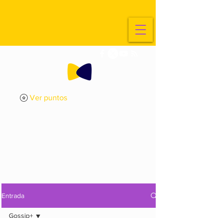
Ver puntos
ExplorArte
Media
Entrada
Gossip+