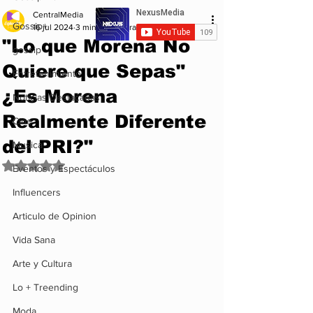
CentralMedia
Gossip+
16 jul 2024
3 min de lectura
"Lo que Morena No
gossip
Quiere que Sepas"
Entretenimiento
¿Es Morena
Noticias Destacadas
Realmente Diferente
Cine
del PRI?"
Musica
Obtuvo NaN de 5 estrellas.
Eventos y Espectáculos
Influencers
Articulo de Opinion
Vida Sana
Arte y Cultura
Lo + Treending
Moda