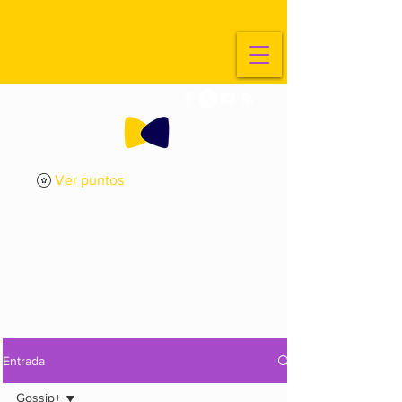
Ver puntos
ExplorArte
Media
Entrada
Gossip+