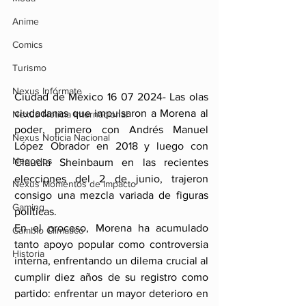
Anime
Comics
Turismo
Nexus Infórmate
Ciudad de México 16 07 2024- Las olas 
ciudadanas que impulsaron a Morena al 
Nexus Noticia Internacional
poder, primero con Andrés Manuel 
Nexus Noticia Nacional
López Obrador en 2018 y luego con 
Negocios
Claudia Sheinbaum en las recientes 
elecciones del 2 de junio, trajeron 
Nexus Momentos de Impacto
consigo una mezcla variada de figuras 
Gaming
políticas.
En el proceso, Morena ha acumulado 
Cambio Climatico
tanto apoyo popular como controversia 
Historia
interna, enfrentando un dilema crucial al 
cumplir diez años de su registro como 
partido: enfrentar un mayor deterioro en 