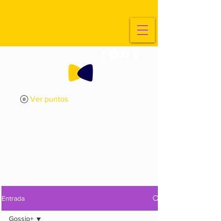
Ver puntos
ExplorArte
Media
Entrada
Gossip+