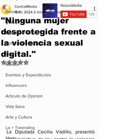
CentralMedia
Gossip+
11 dic 2024
2 min de lectura
"Ninguna mujer
gossip
desprotegida frente a
Entretenimiento
la violencia sexual
Noticias Destacadas
digital."
Cine
Obtuvo NaN de 5 estrellas.
Musica
Eventos y Espectáculos
Influencers
Articulo de Opinion
Vida Sana
Arte y Cultura
Lo + Treending
La Diputada Cecilia Vadillo, presentó 
Moda