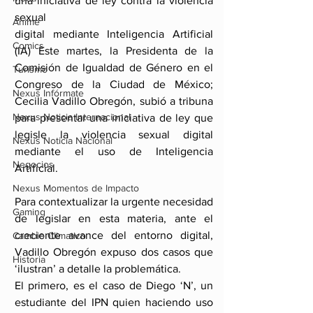
una iniciativa de ley contra la violencia 
sexual
Anime
digital mediante Inteligencia Artificial 
Comics
(IA) Este martes, la Presidenta de la 
Comisión de Igualdad de Género en el 
Turismo
Congreso de la Ciudad de México; 
Nexus Infórmate
Cecilia Vadillo Obregón, subió a tribuna 
Nexus Noticia Internacional
para presentar una iniciativa de ley que 
legisle la violencia sexual digital 
Nexus Noticia Nacional
mediante el uso de Inteligencia 
Negocios
Artificial.
Nexus Momentos de Impacto
Para contextualizar la urgente necesidad 
Gaming
de legislar en esta materia, ante el 
creciente avance del entorno digital, 
Cambio Climatico
Vadillo Obregón expuso dos casos que 
Historia
‘ilustran’ a detalle la problemática.
El primero, es el caso de Diego ‘N’, un 
estudiante del IPN quien haciendo uso 